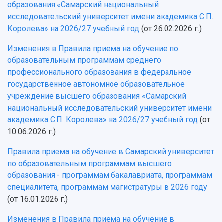
Дополнительное образование
образования «Самарский национальный
Научные проекты и темы
Газета "Полет"
Ректорат
исследовательский университет имени академика С.П.
Институты и факультеты
Газета "Самарский университет"
Королева» на 2026/27 учебный год
(от 26.02.2026 г.)
Кадровый резерв
Аспирантура и докторантура
Мы в соцсетях
Образовательные программы
Изменения в Правила приема на обучение по
Персоналии
Справочные материалы
образовательным программам среднего
Мультимедиа
Профессорско-преподавательский состав
Сотрудники и преподаватели
профессионального образования в федеральное
Научная инфраструктура
Расписание занятий
Заслуженные деятели
Подкасты
государственное автономное образовательное
Научно-исследовательские подразделения
учреждение высшего образования «Самарский
Структура университета
Стипендии
Структурная схема управления научно-
Просветительский проект "Одержимы наукой
национальный исследовательский университет имени
Институты и факультеты
исследовательской деятельностью
Тестирование иностранных граждан на
академика С.П. Королева» на 2026/27 учебный год
(от
Кафедры
Материальная база
знание русского языка, истории России и
10.06.2026 г.)
Научные подразделения
Подразделения научного обслуживания
основ законодательства РФ
Отделы и службы
Организационные документы
Правила приема на обучение в Самарский университет
Общественные организации
Платные образовательные услуги
по образовательным программам высшего
Результаты научно-исследовательской
Институт искусственного интеллекта
образования - программам бакалавриата, программам
Скидки на обучение
деятельности
Инжиниринговый центр
специалитета, программам магистратуры в 2026 году
Научно-технические разработки
Подготовительные курсы
Аграрный карбоновый полигон
(от 16.01.2026 г.)
Конкурсы научных проектов и грантов
Архив
Областной конкурс "Молодой учёный"
Библиотека
Изменения в Правила приема на обучение в