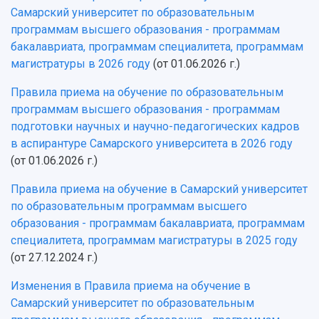
Фирменный стиль
Отчеты о научно-исследовательской
Самарский университет по образовательным
Видеолекции
деятельности
программам высшего образования - программам
Устойчивое развитие
Журналы Самарского университета
бакалавриата, программам специалитета, программам
Противодействие COVID-19
Научные конференции
магистратуры в 2026 году
(от 01.06.2026 г.)
Кампус
Патенты
3D-тур по университету
Правила приема на обучение по образовательным
Публикации и издания
Музеи
программам высшего образования - программам
Отчеты о проведенных конференциях
Учебный аэродром
подготовки научных и научно-педагогических кадров
Центр истории авиационных двигателей
в аспирантуре Самарского университета в 2026 году
Ботанический сад
(от 01.06.2026 г.)
Умный дом бабочек
Правила приема на обучение в Самарский университет
Международный межвузовский кампус
по образовательным программам высшего
Сведения об образовательной организации
образования - программам бакалавриата, программам
специалитета, программам магистратуры в 2025 году
Официальные документы
(от 27.12.2024 г.)
Изменения в Правила приема на обучение в
Самарский университет по образовательным