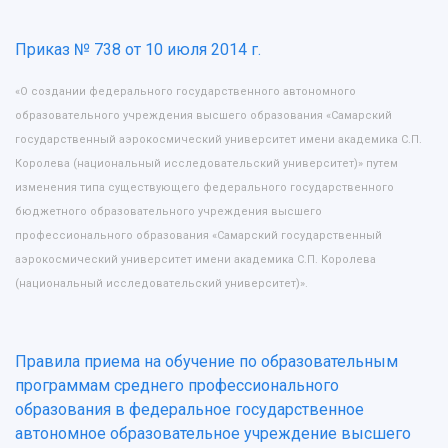
Приказ № 738 от 10 июля 2014 г.
«О создании федерального государственного автономного
образовательного учреждения высшего образования «Самарский
государственный аэрокосмический университет имени академика С.П.
Королева (национальный исследовательский университет)» путем
изменения типа существующего федерального государственного
бюджетного образовательного учреждения высшего
НАЗАД
профессионального образования «Самарский государственный
Об университете
Новости
Образование
Научно-исследовательская деятельность
аэрокосмический университет имени академика С.П. Королева
История
Главные новости
Почему я выбираю Самарский университет?
Основные научные направления
(национальный исследовательский университет)».
Ключевые факты
Бортжурнал
Абитуриенту
Научные школы и ведущие научные коллектив
Рейтинги
Объявления
Бакалавриат и специалитет
Диссертационные советы
События
Магистратура
Подготовка научных кадров
Правила приема на обучение по образовательным
Руководство
Аспирантура
Конкурс на замещение должностей научных
программам среднего профессионального
СМИ об университете
Наблюдательный совет
Формы обучения
работников
образования в федеральное государственное
Попечительский совет
Учебные планы
Научно-технический совет
автономное образовательное учреждение высшего
Пресс-центр
Ученый совет