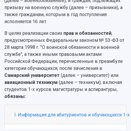
(далее – военнообязанные), и граждан, подлежащих
призыву на военную службу (далее – призывники), а
также гражданам, которым в год поступления
исполняется 16 лет.
НАЗАД
В целях реализации своих
прав и обязанностей
,
Об университете
Новости
Образование
Научно-исследовательская деятельность
предусмотренных Федеральным законом № 53-ФЗ от
История
Главные новости
Почему я выбираю Самарский университет?
Основные научные направления
28 марта 1998 г. "О воинской обязанности и военной
Ключевые факты
Бортжурнал
Абитуриенту
Научные школы и ведущие научные коллектив
службе", а также иными правовыми актами
Рейтинги
Объявления
Бакалавриат и специалитет
Диссертационные советы
Российской Федерации, перечисленные в преамбуле
События
Магистратура
Подготовка научных кадров
категории обучающихся, после зачисления в
Руководство
Аспирантура
Конкурс на замещение должностей научных
Самарский университет
(далее – университет) или
СМИ об университете
Наблюдательный совет
Формы обучения
работников
авиационный техникум
(далее – техникум), включая
Попечительский совет
Учебные планы
Научно-технический совет
Пресс-центр
студентов 1-х курсов магистратуры и аспирантуры,
Ученый совет
Дополнительное образование
обязаны:
Научные проекты и темы
Газета "Полет"
Ректорат
Институты и факультеты
Газета "Самарский университет"
Кадровый резерв
Аспирантура и докторантура
I. Информация для абитуриентов и обучающихся 1-х 
Мы в соцсетях
Образовательные программы
Персоналии
Справочные материалы
Мультимедиа
Профессорско-преподавательский состав