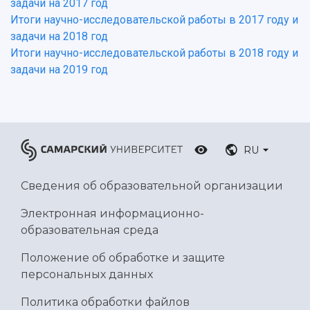
знание русского языка, истории России и
задачи на 2017 год
Научные подразделения
Подразделения научного обслуживания
основ законодательства РФ
Итоги научно-исследовательской работы в 2017 году и
Отделы и службы
Организационные документы
задачи на 2018 год
Общественные организации
Платные образовательные услуги
Итоги научно-исследовательской работы в 2018 году и
Результаты научно-исследовательской
Институт искусственного интеллекта
Скидки на обучение
деятельности
задачи на 2019 год
Инжиниринговый центр
Научно-технические разработки
Подготовительные курсы
Аграрный карбоновый полигон
Конкурсы научных проектов и грантов
Архив
Областной конкурс "Молодой учёный"
Библиотека
Фирменный стиль
Отчеты о научно-исследовательской
RU
Видеолекции
деятельности
Устойчивое развитие
Журналы Самарского университета
Противодействие COVID-19
Сведения об образовательной организации
Научные конференции
Кампус
Патенты
Электронная информационно-
3D-тур по университету
Публикации и издания
образовательная среда
Музеи
Отчеты о проведенных конференциях
Учебный аэродром
Положение об обработке и защите
Центр истории авиационных двигателей
персональных данных
Ботанический сад
Политика обработки файлов
Умный дом бабочек