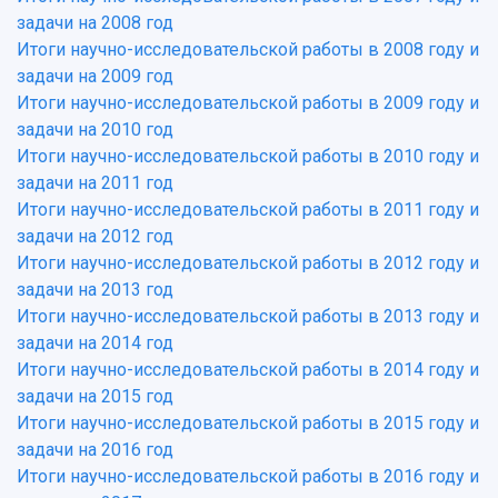
задачи на 2008 год
История
Главные новости
Почему я выбираю Самарский университет?
Основные научные направления
Итоги научно-исследовательской работы в 2008 году и
Ключевые факты
Бортжурнал
Абитуриенту
Научные школы и ведущие научные коллектив
задачи на 2009 год
Рейтинги
Объявления
Бакалавриат и специалитет
Диссертационные советы
Итоги научно-исследовательской работы в 2009 году и
События
Магистратура
Подготовка научных кадров
Руководство
задачи на 2010 год
Аспирантура
Конкурс на замещение должностей научных
СМИ об университете
Итоги научно-исследовательской работы в 2010 году и
Наблюдательный совет
Формы обучения
работников
задачи на 2011 год
Попечительский совет
Учебные планы
Научно-технический совет
Пресс-центр
Итоги научно-исследовательской работы в 2011 году и
Ученый совет
Дополнительное образование
Научные проекты и темы
Газета "Полет"
задачи на 2012 год
Ректорат
Институты и факультеты
Газета "Самарский университет"
Итоги научно-исследовательской работы в 2012 году и
Кадровый резерв
Аспирантура и докторантура
задачи на 2013 год
Мы в соцсетях
Образовательные программы
Итоги научно-исследовательской работы в 2013 году и
Персоналии
Справочные материалы
задачи на 2014 год
Мультимедиа
Профессорско-преподавательский состав
Сотрудники и преподаватели
Итоги научно-исследовательской работы в 2014 году и
Научная инфраструктура
Расписание занятий
Заслуженные деятели
задачи на 2015 год
Подкасты
Научно-исследовательские подразделения
Итоги научно-исследовательской работы в 2015 году и
Структура университета
Стипендии
Структурная схема управления научно-
Просветительский проект "Одержимы наукой
задачи на 2016 год
Институты и факультеты
исследовательской деятельностью
Итоги научно-исследовательской работы в 2016 году и
Тестирование иностранных граждан на
Кафедры
Материальная база