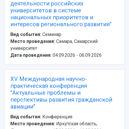
деятельности российских
университетов в системе
национальных приоритетов и
интересов регионального развития"
Вид события:
Семинар
Место проведения:
Самара, Самарский
университет
НАЗАД
Дата проведения:
04.09.2026 - 06.09.2026
Об университете
Новости
Образование
Научно-исследовательская деятельность
История
Главные новости
Почему я выбираю Самарский университет?
Основные научные направления
XV Международная научно-
Ключевые факты
Бортжурнал
Абитуриенту
Научные школы и ведущие научные коллектив
практическая конференция
Рейтинги
Объявления
Бакалавриат и специалитет
Диссертационные советы
"Актуальные проблемы и
События
Магистратура
Подготовка научных кадров
Руководство
перспективы развития гражданской
Аспирантура
Конкурс на замещение должностей научных
СМИ об университете
Наблюдательный совет
авиации"
Формы обучения
работников
Попечительский совет
Учебные планы
Научно-технический совет
Пресс-центр
Вид события:
Конференция
Ученый совет
Дополнительное образование
Место проведения:
Иркутская область, ⠀
Научные проекты и темы
Газета "Полет"
Ректорат