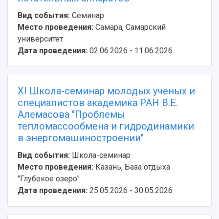
деятельности
Устойчивое развитие
Журналы Самарского университета
Вид события:
Семинар
Противодействие COVID-19
Научные конференции
Место проведения:
Самара, Самарский
Кампус
Патенты
университет
3D-тур по университету
Публикации и издания
Дата проведения:
02.06.2026 - 11.06.2026
Музеи
Отчеты о проведенных конференциях
Учебный аэродром
Центр истории авиационных двигателей
XI Школа-семинар молодых ученых и
Ботанический сад
специалистов академика РАН В.Е.
Умный дом бабочек
Алемасова "Проблемы
Международный межвузовский кампус
тепломассообмена и гидродинамики
Сведения об образовательной организации
в энергомашиностроении"
Вид события:
Школа-семинар
Официальные документы
Место проведения:
Казань, База отдыха
"Глубокое озеро"
Дата проведения:
25.05.2026 - 30.05.2026