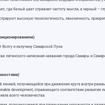
ет, где белый цвет отражает чистоту мысли, а черный – гл
стрируют высокую технологичность, лаконичность, приорит
позиционированием)
т Волгу и излучину Самарской Луки.
кве латинского написания названия города Самары и Самар
енностями)
ой линией, получающейся при движении круга внутри ра
inable development, отражающего соответствие развития ли
ала всего человечества.
иями, получающимися при размыкании окружности и движе