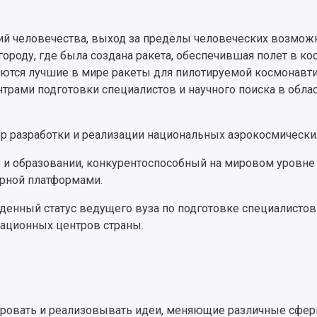
ий человечества, выход за пределы человеческих возможн
городу, где была создана ракета, обеспечившая полет в к
здаются лучшие в мире ракеты для пилотируемой космонавт
трами подготовки специалистов и научного поиска в обла
тер разработки и реализации национальных аэрокосмически
ке и образовании, конкурентоспособный на мировом уровн
арной платформами.
жденный статус ведущего вуза по подготовке специалисто
вационных центров страны.
ировать и реализовывать идеи, меняющие различные сферы