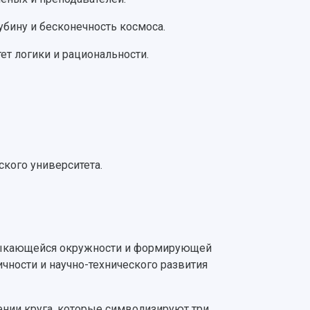
убину и бесконечность космоса.
ет логики и рациональности.
ского университета.
змыкающейся окружности и формирующей
чности и научно-технического развития
нии круга, которые символизируют три