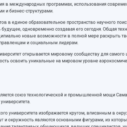
тия в международных программах, использования современ
и и бизнес-структурами.
тов в единое образовательное пространство научного пои
 будущее, одновременно создавая его сегодня. Общая техн
ипиально новые возможности в полной мере раскрыть тво
управленцам и социальным лидерам.
университет открывается мировому сообществу для самого 
ность освоить уникальные на мировом уровне аэрокосми
вляется союз технологической и промышленной мощи Самар
университета.
кого университета изображается кругом, вписанным в окр
Круг и окружность являются основными фигурами, из кото
жения талантливых обучающихся, ведущих специалистов, уч