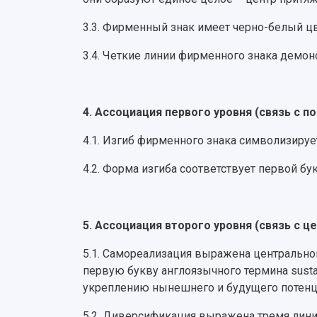
3.3. Фирменный знак имеет черно-белый цв
3.4. Четкие линии фирменного знака демон
4. Ассоциация первого уровня (связь с 
4.1. Изгиб фирменного знака символизируе
4.2. Форма изгиба соответствует первой бу
5. Ассоциация второго уровня (связь с ц
5.1. Самореализация выражена центральн
первую букву англоязычного термина susta
укреплению нынешнего и будущего потенци
5.2. Диверсификация выражена тремя лин