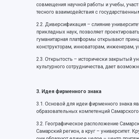
совмещения научной работы и учебы, учас
тесного взаимодействия с государственным
2.2. Диверсификация – слияние университе
прикладных наук, позволяет проектировать
гуманитарная платформы открывают принц
конструкторам, инноваторам, инженерам, 
2.3. Открытость – исторически закрытый 
культурного сотрудничества, дает возмож
3. Идея фирменного знака
3.1. Основой для идеи фирменного знака я
образовательных компетенций Самарского 
3.2. Географическое расположение Самарс
Самарский регион, а круг – университет. 
они образуют единое целое – центр притя