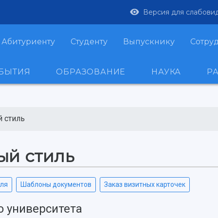
Версия для слабови
Абитуриенту
Студенту
Выпускнику
Сотру
ОБЫТИЯ
ОБРАЗОВАНИЕ
НАУКА
Р
 стиль
ый стиль
иля
Шаблоны документов
Заказ визитных карточек
о университета