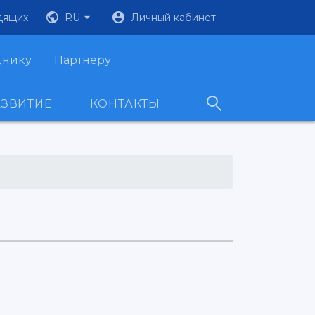
дящих
RU
Личный кабинет
днику
Партнеру
АЗВИТИЕ
КОНТАКТЫ