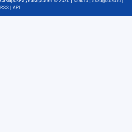
Самарский университет © 2026 |
ssau.ru
|
ssau@ssau.ru
|
RSS
|
API