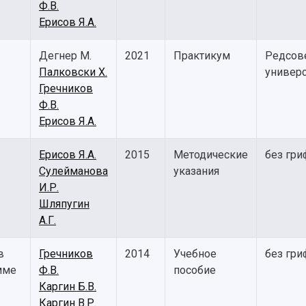
Ф.В.
Ерисов Я.А.
Дегнер М.
2021
Практикум
Редсов
Палковски Х.
универс
Гречников
Ф.В.
Ерисов Я.А.
Ерисов Я.А.
2015
Методические
без гри
Сулейманова
указания
И.Р.
Шляпугин
А.Г.
в
Гречников
2014
Учебное
без гри
мме
Ф.В.
пособие
Каргин Б.В.
Каргин В.Р.