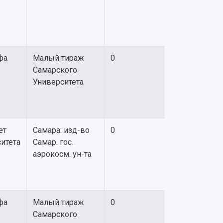
фа
Малый тираж
0
Самарского
Университета
ет
Самара: изд-во
0
итета
Самар. гос.
аэрокосм. ун-та
фа
Малый тираж
0
Самарского