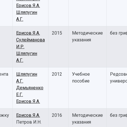
Ерисов Я.А.
Шляпугин
А.Г.
Ерисов Я.А.
2015
Методические
без гри
Сулейманова
указания
И.Р.
Шляпугин
А.Г.
ента
Шляпугин
2012
Учебное
Редсов
А.Г.
пособие
универс
Демьяненко
Е.Г.
Ерисов Я.А.
яжку
Ерисов Я.А.
2016
Методические
без гри
Петров И.Н.
указания