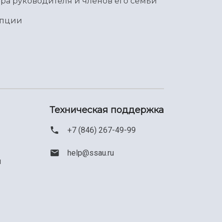
ра руководителя и членов его семьи
упции
Техническая поддержка
+7 (846) 267-49-99
help@ssau.ru
м