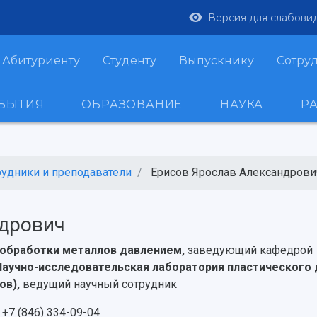
Версия для слабови
Абитуриенту
Студенту
Выпускнику
Сотру
ОБЫТИЯ
ОБРАЗОВАНИЕ
НАУКА
Р
рудники и преподаватели
Ерисов Ярослав Александрови
ндрович
обработки металлов давлением,
заведующий кафедрой
Научно-исследовательская лаборатория пластического
ов),
ведущий научный сотрудник
+7 (846) 334-09-04