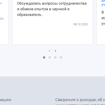
д
 –
Обсуждались вопросы сотрудничества
у
и обмена опытом в научной и
В
образователь...
и
026
ун
08.12.2025
зации
Сведения о доходах, об 