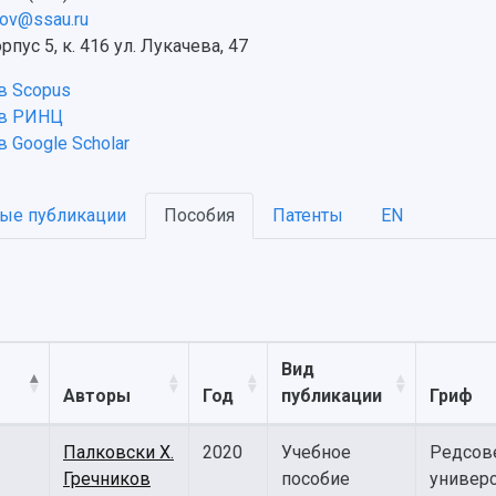
sov@ssau.ru
рпус 5, к. 416 ул. Лукачева, 47
в Scopus
 в РИНЦ
 Google Scholar
ые публикации
Пособия
Патенты
EN
Вид
Авторы
Год
публикации
Гриф
Палковски Х.
2020
Учебное
Редсов
Гречников
пособие
универс