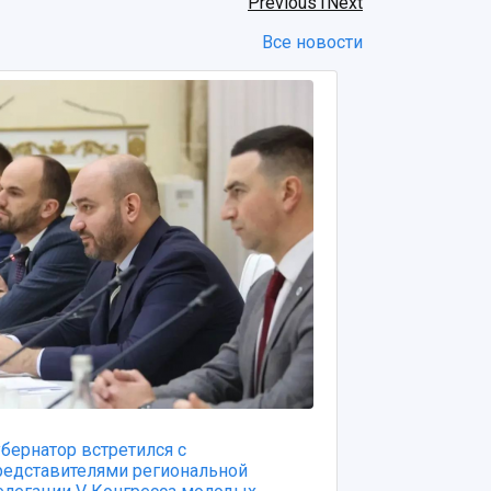
Previous
1
Next
Все новости
убернатор встретился с
Коллектив у
редставителями региональной
университета