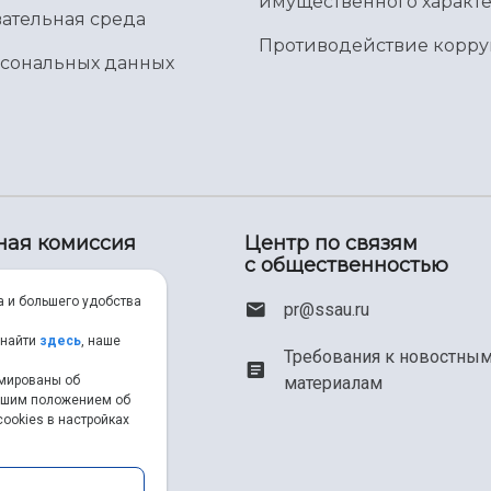
имущественного характе
ательная среда
Противодействие корр
рсональных данных
ная комиссия
Центр по связям
с общественностью
00) 550-34-35
а и большего удобства
pr@ssau.ru
46) 267-48-67
 найти
здесь
, наше
Требования к новостны
материалам
рмированы об
em@ssau.ru
нашим положением об
ookies в настройках
.ru/priem