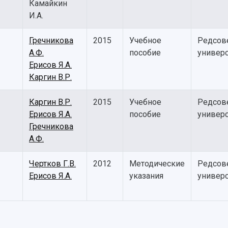
Камайкин
И.А.
Гречникова
2015
Учебное
Редсов
А.Ф.
пособие
универс
Ерисов Я.А.
Каргин В.Р.
Каргин В.Р.
2015
Учебное
Редсов
Ерисов Я.А.
пособие
универс
Гречникова
А.Ф.
Чертков Г.В.
2012
Методические
Редсов
Ерисов Я.А.
указания
универс