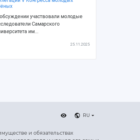
елегации V Конгресса молодых
премии имен
чёных
Престижную н
 обсуждении участвовали молодые
разработку и
сследователи Самарского
цифровых мет
иверситета им....
25.11.2025
RU
имуществе и обязательствах