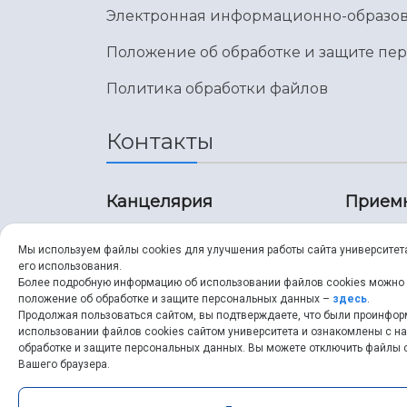
Электронная информационно-образов
Положение об обработке и защите пе
Политика обработки файлов
Контакты
Канцелярия
Прием
8 (846) 267-43-70
8 (8
Мы используем файлы cookies для улучшения работы сайта университет
его использования.
8 (846) 267-43-70
8 (8
Более подробную информацию об использовании файлов cookies можно
положение об обработке и защите персональных данных –
здесь
.
Продолжая пользоваться сайтом, вы подтверждаете, что были проинфо
ssau@ssau.ru
pri
использовании файлов cookies сайтом университета и ознакомлены с 
обработке и защите персональных данных. Вы можете отключить файлы c
ssau
Вашего браузера.