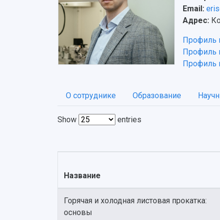
Email:
eri
Адрес:
Ко
Профиль 
Профиль
Профиль в
О сотруднике
Образование
Научн
Show
entries
Название
Горячая и холодная листовая прокатка:
основы