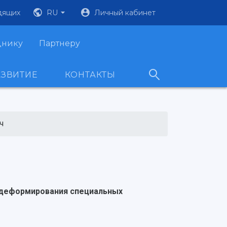
дящих
RU
Личный кабинет
днику
Партнеру
АЗВИТИЕ
КОНТАКТЫ
ч
 деформирования специальных