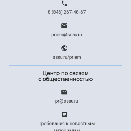
8 (846) 267-48-67
priem@ssau.ru
ssau.ru/priem
Центр по связям
с общественностью
pr@ssau.ru
Требования к новостным
материалам