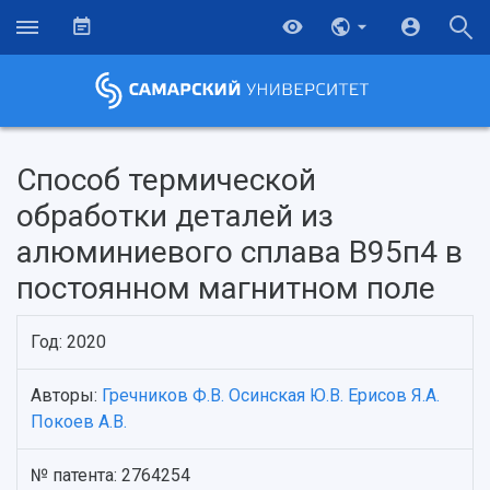
Способ термической
обработки деталей из
алюминиевого сплава В95п4 в
постоянном магнитном поле
Год: 2020
Авторы:
Гречников Ф.В.
Осинская Ю.В.
Ерисов Я.А.
НАЗАД
Покоев А.В.
Об университете
Новости
Образование
Научно-исследовательская деятельность
История
Главные новости
Почему я выбираю Самарский университет?
Основные научные направления
№ патента: 2764254