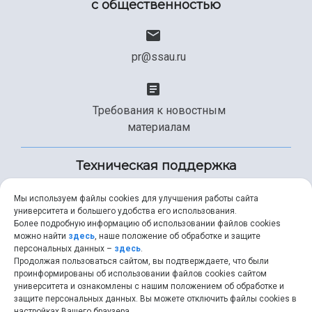
с общественностью
pr@ssau.ru
Требования к новостным
материалам
Техническая поддержка
Мы используем файлы cookies для улучшения работы сайта
университета и большего удобства его использования.
+7 (846) 267-49-99
Более подробную информацию об использовании файлов cookies
можно найти
здесь
, наше положение об обработке и защите
персональных данных –
здесь
.
Продолжая пользоваться сайтом, вы подтверждаете, что были
help@ssau.ru
проинформированы об использовании файлов cookies сайтом
университета и ознакомлены с нашим положением об обработке и
защите персональных данных. Вы можете отключить файлы cookies в
настройках Вашего браузера.