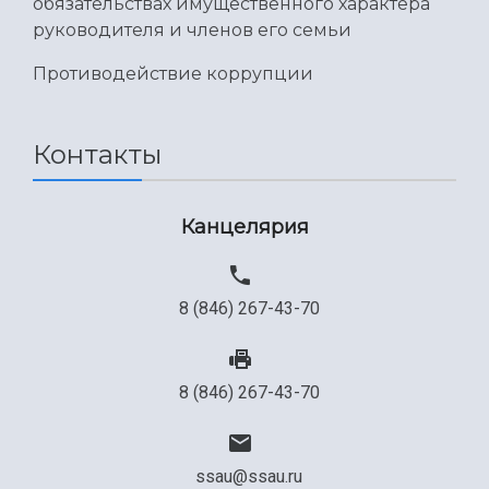
обязательствах имущественного характера
Международный межвузовский кампус
руководителя и членов его семьи
Сведения об образовательной организации
Противодействие коррупции
Официальные документы
Контакты
Канцелярия
8 (846) 267-43-70
8 (846) 267-43-70
ssau@ssau.ru