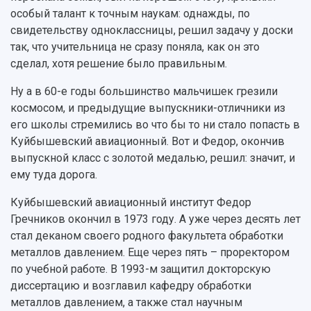
Устойчивое развитие
Журналы Самарского университета
особый талант к точным наукам: однажды, по
Противодействие COVID-19
Научные конференции
свидетельству одноклассницы, решил задачу у доски
Кампус
Патенты
так, что учительница не сразу поняла, как он это
3D-тур по университету
Публикации и издания
сделал, хотя решение было правильным.
Музеи
Отчеты о проведенных конференциях
Учебный аэродром
Ну а в 60-е годы большинство мальчишек грезили
Центр истории авиационных двигателей
космосом, и предыдущие выпускники-отличники из
Ботанический сад
его школы стремились во что бы то ни стало попасть в
Умный дом бабочек
Куйбышевский авиационный. Вот и Федор, окончив
Международный межвузовский кампус
выпускной класс с золотой медалью, решил: значит, и
ему туда дорога.
Сведения об образовательной организации
Куйбышевский авиационный институт Федор
Официальные документы
Гречников окончил в 1973 году. А уже через десять лет
стал деканом своего родного факультета обработки
металлов давлением. Еще через пять – проректором
по учебной работе. В 1993-м защитил докторскую
диссертацию и возглавил кафедру обработки
металлов давлением, а также стал научным