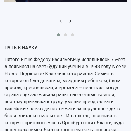
Кадровый резерв
Аспирантура и докторантура
Мы в соцсетях
Образовательные программы
Персоналии
Справочные материалы
Мультимедиа
Профессорско-преподавательский состав
Сотрудники и преподаватели
Научная инфраструктура
Расписание занятий
Заслуженные деятели
Подкасты
Научно-исследовательские подразделения
Структура университета
Стипендии
Структурная схема управления научно-
Просветительский проект "Одержимы наукой
ПУТЬ В НАУКУ
Институты и факультеты
исследовательской деятельностью
Тестирование иностранных граждан на
Кафедры
Материальная база
Пятого июня Федору Васильевичу исполнилось 75-лет.
знание русского языка, истории России и
Научные подразделения
Подразделения научного обслуживания
А появился на свет будущий ученый в 1948 году в селе
основ законодательства РФ
Отделы и службы
Организационные документы
Новое Подлесное Клявлинского района. Семья, в
Общественные организации
Платные образовательные услуги
которой он был девятым, младшим ребенком, была
Результаты научно-исследовательской
Институт искусственного интеллекта
простая, крестьянская, а времена – нелегкие, когда
Скидки на обучение
деятельности
Инжиниринговый центр
страна еще залечивала раны, нанесенные войной,
Научно-технические разработки
Подготовительные курсы
Аграрный карбоновый полигон
поэтому привычка к труду, умение преодолевать
Конкурсы научных проектов и грантов
Архив
житейские невзгоды и отвечать за порученное дело
Областной конкурс "Молодой учёный"
Библиотека
были впитаны с малых лет. И в школе, оканчивать
Фирменный стиль
Отчеты о научно-исследовательской
которую пришлось уже в Оренбургской области, куда
Видеолекции
деятельности
переехала семья, был на хорошем счету, проявляя