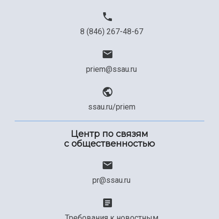
8 (846) 267-48-67
priem@ssau.ru
ssau.ru/priem
Центр по связям
с общественностью
pr@ssau.ru
Требования к новостным