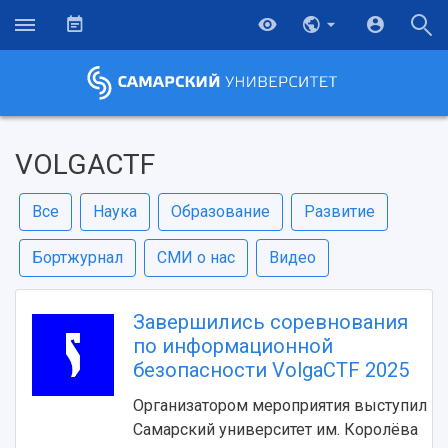
VOLGACTF
Все
Наука
Образование
Развитие
Бортжурнал
СМИ о нас
Видео
Завершились соревнования
по информационной
безопасности VolgaCTF 2025
Организатором мероприятия выступил
Самарский университет им. Королёва