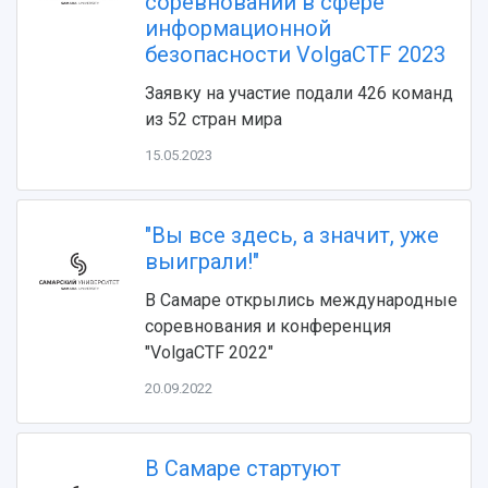
соревнований в сфере
Видеолекции
деятельности
информационной
Устойчивое развитие
Журналы Самарского университета
безопасности VolgaCTF 2023
Противодействие COVID-19
Научные конференции
Кампус
Заявку на участие подали 426 команд
Патенты
3D-тур по университету
из 52 стран мира
Публикации и издания
Музеи
Отчеты о проведенных конференциях
15.05.2023
Учебный аэродром
Центр истории авиационных двигателей
Ботанический сад
"Вы все здесь, а значит, уже
Умный дом бабочек
выиграли!"
Международный межвузовский кампус
В Самаре открылись международные
Сведения об образовательной организации
соревнования и конференция
"VolgaCTF 2022"
Официальные документы
20.09.2022
В Самаре стартуют