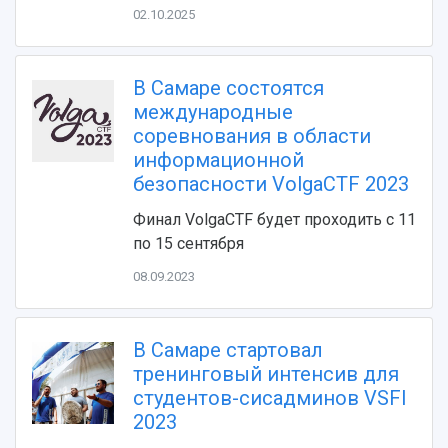
02.10.2025
В Самаре состоятся
международные
соревнования в области
информационной
безопасности VolgaCTF 2023
НАЗАД
Финал VolgaCTF будет проходить с 11
Об университете
Новости
Образование
Научно-исследовательская деятельность
по 15 сентября
История
Главные новости
Почему я выбираю Самарский университет?
Основные научные направления
08.09.2023
Ключевые факты
Бортжурнал
Абитуриенту
Научные школы и ведущие научные коллектив
Рейтинги
Объявления
Бакалавриат и специалитет
Диссертационные советы
События
Магистратура
Подготовка научных кадров
Руководство
В Самаре стартовал
Аспирантура
Конкурс на замещение должностей научных
СМИ об университете
тренинговый интенсив для
Наблюдательный совет
Формы обучения
работников
студентов-сисадминов VSFI
Попечительский совет
Учебные планы
Научно-технический совет
Пресс-центр
2023
Ученый совет
Дополнительное образование
Научные проекты и темы
Газета "Полет"