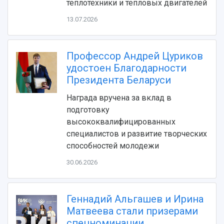
теплотехники и тепловых двигателей
13.07.2026
Профессор Андрей Цуриков
удостоен Благодарности
Президента Беларуси
Награда вручена за вклад в
НАЗАД
подготовку
высококвалифицированных
Об университете
Новости
Образование
Научно-исследовательская деятельность
специалистов и развитие творческих
История
Главные новости
Почему я выбираю Самарский университет?
Основные научные направления
способностей молодежи
Ключевые факты
Бортжурнал
Абитуриенту
Научные школы и ведущие научные коллектив
Рейтинги
Объявления
Бакалавриат и специалитет
Диссертационные советы
30.06.2026
События
Магистратура
Подготовка научных кадров
Руководство
Аспирантура
Конкурс на замещение должностей научных
СМИ об университете
Наблюдательный совет
Геннадий Альгашев и Ирина
Формы обучения
работников
Попечительский совет
Матвеева стали призерами
Учебные планы
Научно-технический совет
Пресс-центр
Ученый совет
спецноминации
Дополнительное образование