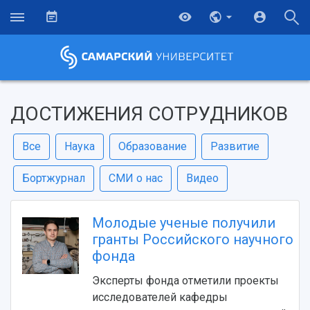
ДОСТИЖЕНИЯ СОТРУДНИКОВ
Все
Наука
Образование
Развитие
Бортжурнал
СМИ о нас
Видео
Молодые ученые получили
гранты Российского научного
фонда
Эксперты фонда отметили проекты
исследователей кафедры