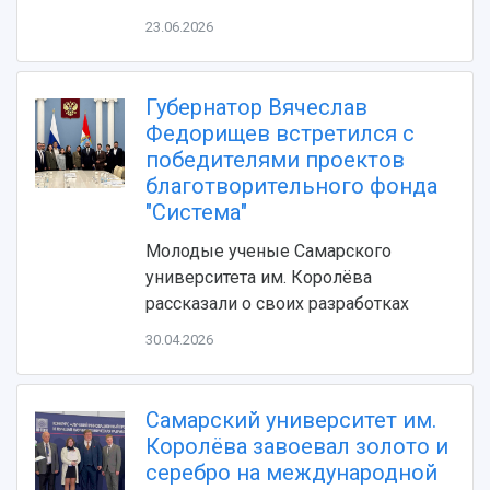
Фирменный стиль
Отчеты о научно-исследовательской
23.06.2026
Видеолекции
деятельности
Устойчивое развитие
Журналы Самарского университета
Противодействие COVID-19
Научные конференции
Кампус
Губернатор Вячеслав
Патенты
Федорищев встретился с
3D-тур по университету
Публикации и издания
победителями проектов
Музеи
Отчеты о проведенных конференциях
благотворительного фонда
Учебный аэродром
"Система"
Центр истории авиационных двигателей
Ботанический сад
Молодые ученые Самарского
Умный дом бабочек
университета им. Королёва
Международный межвузовский кампус
рассказали о своих разработках
Сведения об образовательной организации
30.04.2026
Официальные документы
Самарский университет им.
Королёва завоевал золото и
серебро на международной