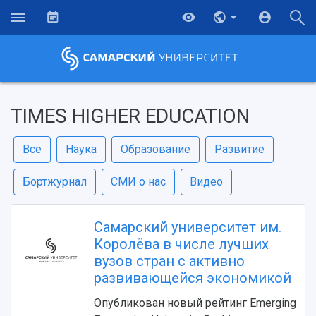
TIMES HIGHER EDUCATION
Все
Наука
Образование
Развитие
Бортжурнал
СМИ о нас
Видео
Самарский университет им.
Королёва в числе лучших
вузов стран с активно
развивающейся экономикой
Опубликован новый рейтинг Emerging