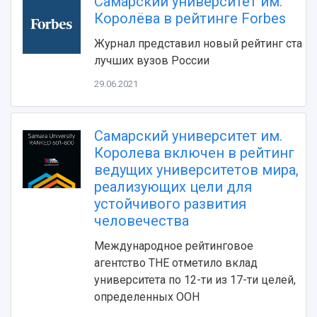
Самарский университет им.
Видеолекции
деятельности
Королёва в рейтинге Forbes
Устойчивое развитие
Журналы Самарского университета
Противодействие COVID-19
Журнал представил новый рейтинг ста
Научные конференции
Кампус
лучших вузов России
Патенты
3D-тур по университету
Публикации и издания
29.06.2021
Музеи
Отчеты о проведенных конференциях
Учебный аэродром
Центр истории авиационных двигателей
Самарский университет им.
Ботанический сад
Королева включен в рейтинг
Умный дом бабочек
ведущих университетов мира,
Международный межвузовский кампус
реализующих цели для
устойчивого развития
Сведения об образовательной организации
человечества
Официальные документы
Международное рейтинговое
агентство THE отметило вклад
университета по 12-ти из 17-ти целей,
определенных ООН