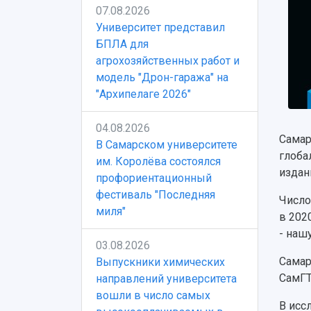
07.08.2026
Университет представил
БПЛА для
агрохозяйственных работ и
модель "Дрон-гаража" на
"Архипелаге 2026"
04.08.2026
Самар
В Самарском университете
глоба
им. Королёва состоялся
издан
профориентационный
фестиваль "Последняя
Число
миля"
в 202
- наш
03.08.2026
Самар
Выпускники химических
СамГТ
направлений университета
вошли в число самых
В исс