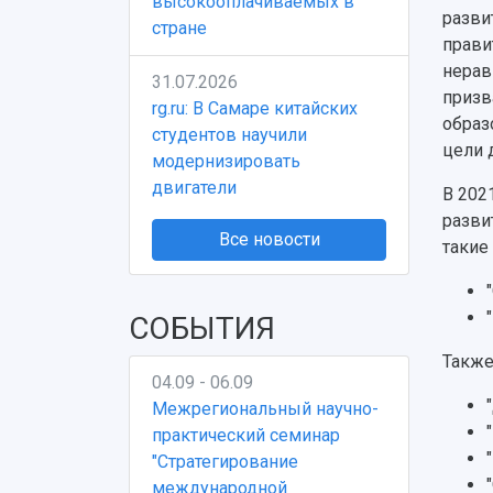
высокооплачиваемых в
разви
стране
прави
нерав
31.07.2026
призв
rg.ru: В Самаре китайских
образ
студентов научили
цели 
модернизировать
двигатели
В 202
разви
Все новости
такие
СОБЫТИЯ
Также
04.09 - 06.09
Межрегиональный научно-
практический семинар
"Стратегирование
международной