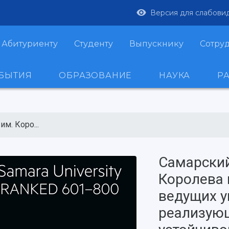
Версия для слабови
Абитуриенту
Студенту
Выпускнику
Сотру
ОБЫТИЯ
ОБРАЗОВАНИЕ
НАУКА
Р
м. Коро...
Самарский
Королева 
ведущих у
реализующ