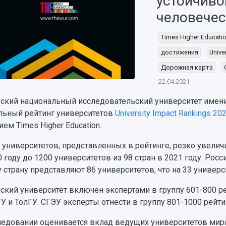
устойчиво
человечес
Times Higher Educati
достижения
Unive
Дорожная карта
22.04.2021
ский национальный исследовательский университет имени
льный рейтинг университетов
University Impact Rankings 20
ием Times Higher Education.
 университетов, представленных в рейтинге, резко увеличи
0 году до 1200
университетов из 98 стран в 2021 году. Рос
у страну представляют 86 университетов, что на 33 универс
ский университет включен экспертами в группу
601-800 р
У и ТолГУ. СГЭУ эксперты отнести в группу 801-1000 рейти
ледовании оценивается вклад ведущих университетов мира