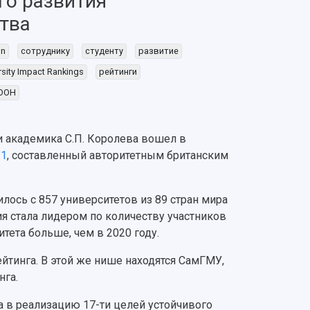
го развития
тва
on
сотруднику
студенту
развитие
rsity Impact Rankings
рейтинги
ООН
 академика С.П. Королева вошел в
21
, составленный авторитетным британским
лось с 857 университетов из 89 стран мира
сия стала лидером по количеству участников
итета больше, чем в 2020 году.
ейтинга. В этой же нише находятся СамГМУ,
нга.
 в реализацию 17-ти целей устойчивого