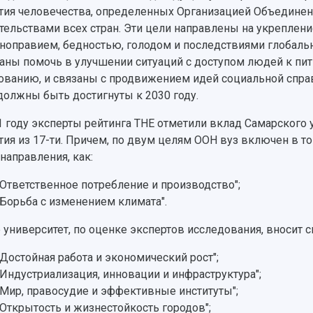
тия человечества, определенных Организацией Объединен
тельствами всех стран. Эти цели направлены на укрепление
ноправием, бедностью, голодом и последствиями глобаль
аны помочь в улучшении ситуаций с доступом людей к пить
ованию, и связаны с продвижением идей социальной справ
должны быть достигнуты к 2030 году.
1 году эксперты рейтинга THE отметили вклад Самарского 
тия из 17-ти. Причем, по двум целям ООН вуз включен в т
 направления, как:
"Ответственное потребление и производство";
"Борьба с изменением климата".
 университет, по оценке экспертов исследования, вносит 
"Достойная работа и экономический рост";
"Индустриализация, инновации и инфраструктура";
"Мир, правосудие и эффективные институты";
"Открытость и жизнестойкость городов";