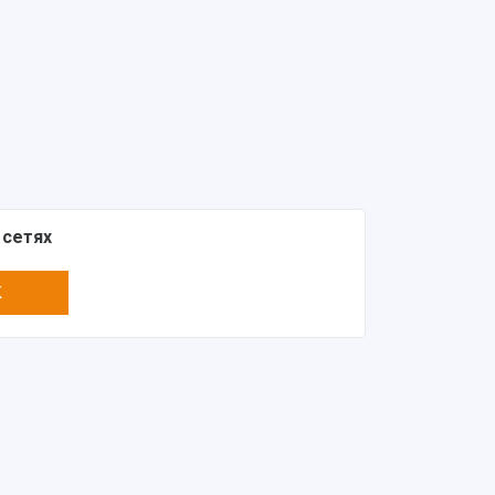
 сетях
K