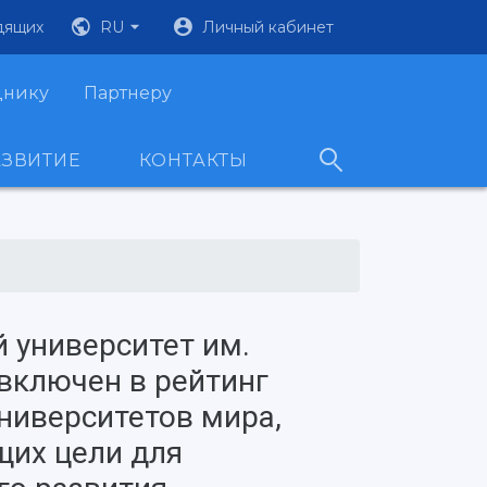
дящих
RU
Личный кабинет
днику
Партнеру
АЗВИТИЕ
КОНТАКТЫ
 университет им.
включен в рейтинг
ниверситетов мира,
их цели для