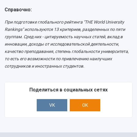
Центр истории авиационных двигателей
Справочно:
Ботанический сад
Умный дом бабочек
При подготовке глобального рейтинга "THE World University
Международный межвузовский кампус
Rankings" используются 13 критериев, разделенных по пяти
Сведения об образовательной организации
группам. Сред них - цитируемость научных статей, вклад в
инновации, доходы от исследовательской деятельности,
Официальные документы
качество преподавания, степень глобальности университета,
то есть его возможности по привлечению наилучших
сотрудников и иностранных студентов.
Поделиться в социальных сетях
VK
OK