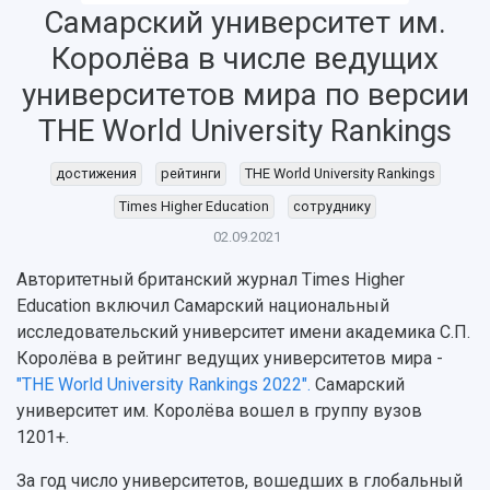
Самарский университет им.
НАЗАД
Королёва в числе ведущих
Об университете
Новости
Образование
Научно-исследовательская деятельность
университетов мира по версии
История
Главные новости
Почему я выбираю Самарский университет?
Основные научные направления
THE World University Rankings
Ключевые факты
Бортжурнал
Абитуриенту
Научные школы и ведущие научные коллектив
Рейтинги
Объявления
Бакалавриат и специалитет
Диссертационные советы
достижения
рейтинги
THE World University Rankings
События
Магистратура
Подготовка научных кадров
Руководство
Times Higher Education
сотруднику
Аспирантура
Конкурс на замещение должностей научных
СМИ об университете
Наблюдательный совет
Формы обучения
работников
02.09.2021
Попечительский совет
Учебные планы
Научно-технический совет
Пресс-центр
Авторитетный британский журнал Times Higher
Ученый совет
Дополнительное образование
Научные проекты и темы
Education включил Самарский национальный
Газета "Полет"
Ректорат
Институты и факультеты
исследовательский университет имени академика С.П.
Газета "Самарский университет"
Кадровый резерв
Аспирантура и докторантура
Королёва в рейтинг ведущих университетов мира -
Мы в соцсетях
Образовательные программы
"THE World University Rankings 2022".
Самарский
Персоналии
Справочные материалы
университет им. Королёва вошел в группу вузов
Мультимедиа
Профессорско-преподавательский состав
Сотрудники и преподаватели
1201+.
Научная инфраструктура
Расписание занятий
Заслуженные деятели
Подкасты
За год число университетов, вошедших в глобальный
Научно-исследовательские подразделения