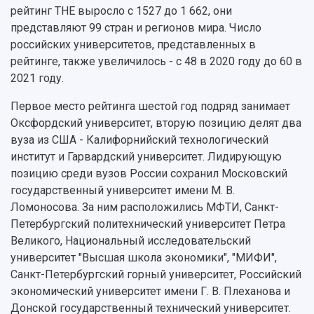
Структура университета
Стипендии
рейтинг THE выросло с 1527 до 1 662, они
Структурная схема управления научно-
Просветительский проект "Одержимы наукой
представляют 99 стран и регионов мира. Число
Институты и факультеты
исследовательской деятельностью
Тестирование иностранных граждан на
российских университетов, представленных в
Кафедры
Материальная база
знание русского языка, истории России и
рейтинге, также увеличилось - с 48 в 2020 году до 60 в
Научные подразделения
Подразделения научного обслуживания
основ законодательства РФ
2021 году.
Отделы и службы
Организационные документы
Общественные организации
Платные образовательные услуги
Результаты научно-исследовательской
Первое место рейтинга шестой год подряд занимает
Институт искусственного интеллекта
Скидки на обучение
деятельности
Оксфордский университет, вторую позицию делят два
Инжиниринговый центр
вуза из США - Калифорнийский технологический
Научно-технические разработки
Подготовительные курсы
Аграрный карбоновый полигон
институт и Гарвардский университет. Лидирующую
Конкурсы научных проектов и грантов
Архив
позицию среди вузов России сохранил Московский
Областной конкурс "Молодой учёный"
Библиотека
Фирменный стиль
государственный университет имени М. В.
Отчеты о научно-исследовательской
Видеолекции
Ломоносова. За ним расположились МФТИ, Санкт-
деятельности
Устойчивое развитие
Петербургский политехнический университет Петра
Журналы Самарского университета
Противодействие COVID-19
Великого, Национальный исследовательский
Научные конференции
Кампус
университет "Высшая школа экономики", "МИФИ",
Патенты
3D-тур по университету
Санкт-Петербургский горный университет, Российский
Публикации и издания
Музеи
экономический университет имени Г. В. Плеханова и
Отчеты о проведенных конференциях
Учебный аэродром
Донской государственный технический университет.