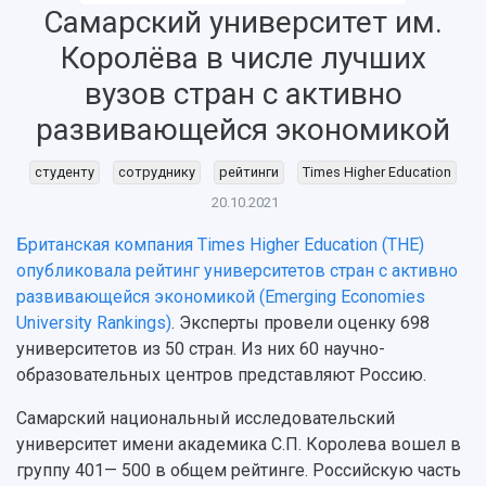
Самарский университет им.
Об университете
Новости
Образование
Научно-исследовательская деятельность
Королёва в числе лучших
История
Главные новости
Почему я выбираю Самарский университет?
Основные научные направления
Ключевые факты
Бортжурнал
Абитуриенту
Научные школы и ведущие научные коллектив
вузов стран с активно
Рейтинги
Объявления
Бакалавриат и специалитет
Диссертационные советы
развивающейся экономикой
События
Магистратура
Подготовка научных кадров
Руководство
Аспирантура
Конкурс на замещение должностей научных
студенту
сотруднику
рейтинги
Times Higher Education
СМИ об университете
Наблюдательный совет
Формы обучения
работников
20.10.2021
Попечительский совет
Учебные планы
Научно-технический совет
Пресс-центр
Ученый совет
Дополнительное образование
Британская компания Times Higher Education (THE)
Научные проекты и темы
Газета "Полет"
Ректорат
опубликовала рейтинг университетов стран с активно
Институты и факультеты
Газета "Самарский университет"
развивающейся экономикой (Emerging Economies
Кадровый резерв
Аспирантура и докторантура
University Rankings)
. Эксперты провели оценку 698
Мы в соцсетях
Образовательные программы
университетов из 50 стран. Из них 60 научно-
Персоналии
Справочные материалы
Мультимедиа
образовательных центров представляют Россию.
Профессорско-преподавательский состав
Сотрудники и преподаватели
Научная инфраструктура
Расписание занятий
Заслуженные деятели
Самарский национальный исследовательский
Подкасты
Научно-исследовательские подразделения
университет имени академика С.П. Королева вошел в
Структура университета
Стипендии
Структурная схема управления научно-
Просветительский проект "Одержимы наукой
группу 401— 500 в общем рейтинге. Российскую часть
Институты и факультеты
исследовательской деятельностью