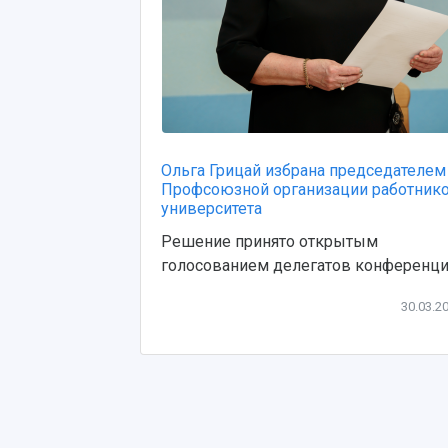
Ольга Грицай избрана председателем
Профсоюзной организации работник
университета
Решение принято открытым
голосованием делегатов конференц
30.03.2