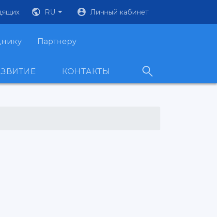
дящих
RU
Личный кабинет
днику
Партнеру
АЗВИТИЕ
КОНТАКТЫ