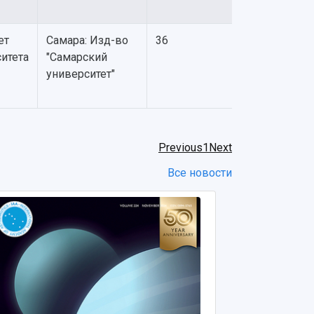
ет
Самара: Изд-во
36
итета
"Самарский
университет"
Previous
1
Next
Все новости