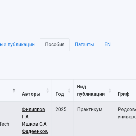
ые публикации
Пособия
Патенты
EN
Вид
Авторы
Год
публикации
Гриф
Филиппов
2025
Практикум
Редсов
Г.А.
универс
Tech
Ишков С.А.
Фадеенков