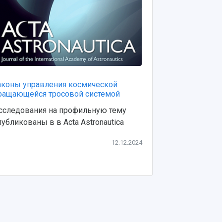
аконы управления космической
Разработки у
ращающейся тросовой системой
космическог
представлен
сследования на профильную тему
В Шанхае пр
публикованы в в Acta Astronautica
конференция
12.12.2024
профессионала