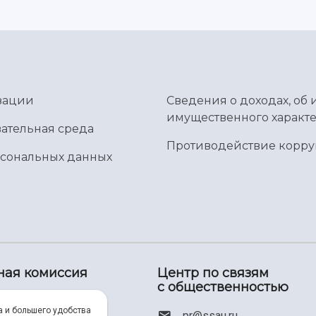
зации
Сведения о доходах, об 
имущественного характе
ательная среда
Противодействие корр
рсональных данных
ная комиссия
Центр по связям
с общественностью
00) 550-34-35
а и большего удобства
pr@ssau.ru