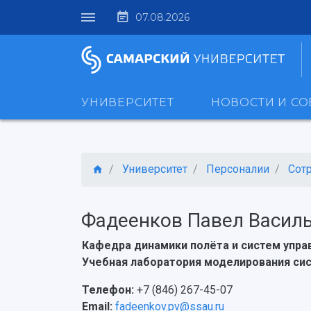
07.08.2026
УНИВЕРСИТЕТ
НОВОСТИ И С
Университет
Персоналии
Сот
Фадеенков Павел Васил
Кафедра динамики полёта и систем упра
Учебная лаборатория моделирования сис
Телефон:
+7 (846) 267-45-07
Email:
fadeenkov.pv@ssau.ru