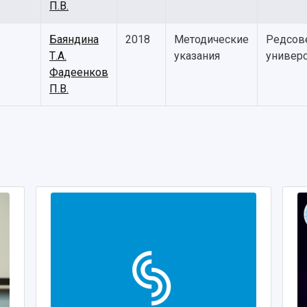
П.В.
Баяндина
2018
Методические
Редсов
Т.А.
указания
универс
Фадеенков
П.В.