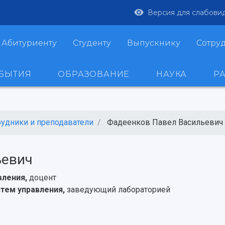
Версия для слабови
Абитуриенту
Студенту
Выпускнику
Сотру
ОБЫТИЯ
ОБРАЗОВАНИЕ
НАУКА
Р
рудники и преподаватели
Фадеенков Павел Васильевич
ьевич
вления,
доцент
тем управления,
заведующий лабораторией