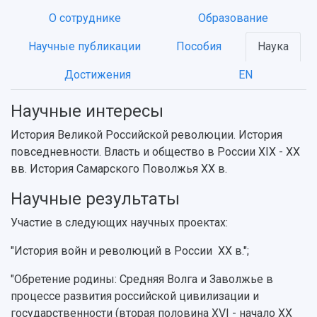
О сотруднике
Образование
НАЗАД
Научные публикации
Пособия
Наука
Об университете
Новости
Образование
Научно-исследовательская деятельность
Достижения
EN
История
Главные новости
Почему я выбираю Самарский университет?
Основные научные направления
Ключевые факты
Бортжурнал
Абитуриенту
Научные школы и ведущие научные коллектив
Научные интересы
Рейтинги
Объявления
Бакалавриат и специалитет
Диссертационные советы
История Великой Российской революции. История
События
Магистратура
Подготовка научных кадров
Руководство
повседневности. Власть и общество в России XIX - XX
Аспирантура
Конкурс на замещение должностей научных
СМИ об университете
вв. История Самарского Поволжья XX в.
Наблюдательный совет
Формы обучения
работников
Попечительский совет
Учебные планы
Научно-технический совет
Научные результаты
Пресс-центр
Ученый совет
Дополнительное образование
Научные проекты и темы
Газета "Полет"
Участие в следующих научных проектах:
Ректорат
Институты и факультеты
Газета "Самарский университет"
Кадровый резерв
Аспирантура и докторантура
"История войн и революций в России XX в.";
Мы в соцсетях
Образовательные программы
"Обретение родины: Средняя Волга и Заволжье в
Персоналии
Справочные материалы
Мультимедиа
процессе развития российской цивилизации и
Профессорско-преподавательский состав
Сотрудники и преподаватели
Научная инфраструктура
государственности (вторая половина XVI - начало XX
Расписание занятий