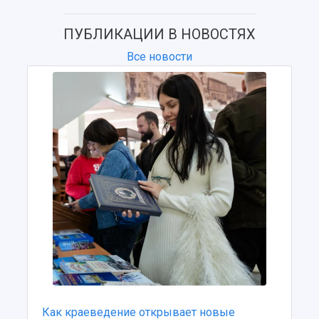
Учебный аэродром
Центр истории авиационных двигателей
ПУБЛИКАЦИИ В НОВОСТЯХ
Ботанический сад
Все новости
Умный дом бабочек
Международный межвузовский кампус
Сведения об образовательной организации
Официальные документы
Как краеведение открывает новые