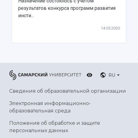
Назначение состоялось с учетом
Ботанический сад
результатов конкурса программ развития
Умный дом бабочек
инсти...
Международный межвузовский кампус
14.05.2020
Сведения об образовательной организации
Официальные документы
RU
Сведения об образовательной организации
Электронная информационно-
образовательная среда
Положение об обработке и защите
персональных данных