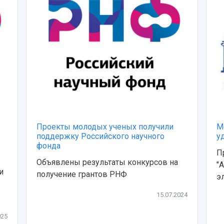
Проекты молодых ученых получили
М
поддержку Российского научного
у
фонда
П
Объявлены результаты конкурсов на
"
и
получение грантов РНФ
э
15.07.2024
025