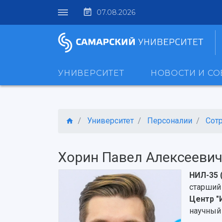
07.08.2026
УНИВЕРСИТЕТ
НОВОСТИ И С
Университет
Персоналии
Сот
Хорин Павел Алексееви
НИЛ-35 
старший
Центр "
научный