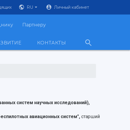
дящих
RU
Личный кабинет
днику
Партнеру
АЗВИТИЕ
КОНТАКТЫ
анных систем научных исследований),
беспилотных авиационных систем",
старший