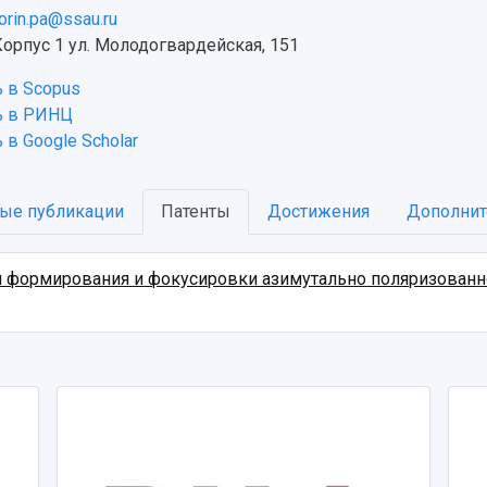
orin.pa@ssau.ru
орпус 1 ул. Молодогвардейская, 151
 в Scopus
ь в РИНЦ
в Google Scholar
ые публикации
Патенты
Достижения
Дополнит
 формирования и фокусировки азимутально поляризованно