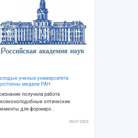
олодые ученые университета
Молодой уче
достоены медали РАН
конкурса "У
ризнание получила работа
Федеральный
Аксиконоподобные оптические
инновациям о
лементы для формиро...
Хорина
09.07.2024