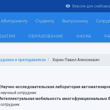
Версия для слабови
Абитуриенту
Студенту
Выпускнику
Сотру
ОБЫТИЯ
ОБРАЗОВАНИЕ
НАУКА
Р
рудники и преподаватели
Хорин Павел Алексеевич
ч
(Научно-исследовательская лаборатория автоматизиров
 научный сотрудник
Интеллектуальная мобильность многофункциональных 
 сотрудник