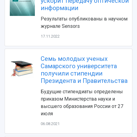
ускорит передачу оптической
Видеолекции
деятельности
информации
Устойчивое развитие
Журналы Самарского университета
Противодействие COVID-19
Результаты опубликованы в научном
Научные конференции
Кампус
журнале Sensors
Патенты
3D-тур по университету
Публикации и издания
17.11.2022
Музеи
Отчеты о проведенных конференциях
Учебный аэродром
Центр истории авиационных двигателей
Семь молодых ученых
Ботанический сад
Самарского университета
Умный дом бабочек
получили стипендии
Международный межвузовский кампус
Президента и Правительства
Сведения об образовательной организации
Будущие стипендиаты определены
приказом Министерства науки и
Официальные документы
высшего образования России от 27
июля
06.08.2021