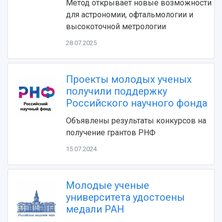
Метод открывает новые возможности
для астрономии, офтальмологии и
высокоточной метрологии
28.07.2025
Проекты молодых ученых
получили поддержку
НАЗАД
Российского научного фонда
Об университете
Новости
Образование
Научно-исследовательская деятельность
Объявлены результаты конкурсов на
История
Главные новости
Почему я выбираю Самарский университет?
Основные научные направления
получение грантов РНФ
Ключевые факты
Бортжурнал
Абитуриенту
Научные школы и ведущие научные коллектив
15.07.2024
Рейтинги
Объявления
Бакалавриат и специалитет
Диссертационные советы
События
Магистратура
Подготовка научных кадров
Руководство
Аспирантура
Конкурс на замещение должностей научных
Молодые ученые
СМИ об университете
Наблюдательный совет
Формы обучения
работников
университета удостоены
Попечительский совет
Учебные планы
Научно-технический совет
Пресс-центр
медали РАН
Ученый совет
Дополнительное образование
Научные проекты и темы