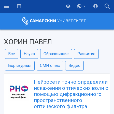
ХОРИН ПАВЕЛ
Все
Наука
Образование
Развитие
Бортжурнал
СМИ о нас
Видео
Нейросети точно определили
искажения оптических волн с
помощью дифракционного
пространственного
оптического фильтра