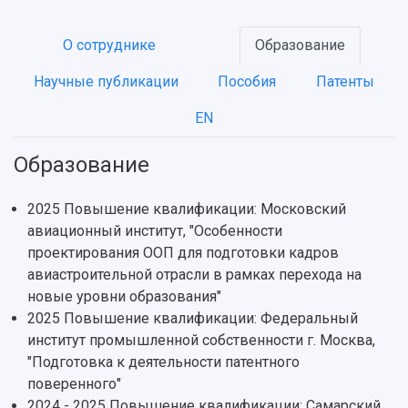
О сотруднике
Образование
Научные публикации
Пособия
Патенты
EN
НАЗАД
Образование
Об университете
Новости
Образование
Научно-исследовательская деятельность
История
Главные новости
Почему я выбираю Самарский университет?
Основные научные направления
2025 Повышение квалификации: Московский
Ключевые факты
Бортжурнал
Абитуриенту
Научные школы и ведущие научные коллектив
авиационный институт, "Особенности
Рейтинги
Объявления
Бакалавриат и специалитет
Диссертационные советы
проектирования ООП для подготовки кадров
События
Магистратура
Подготовка научных кадров
авиастроительной отрасли в рамках перехода на
Руководство
Аспирантура
Конкурс на замещение должностей научных
новые уровни образования"
СМИ об университете
Наблюдательный совет
Формы обучения
работников
2025 Повышение квалификации: Федеральный
Попечительский совет
Учебные планы
Научно-технический совет
Пресс-центр
институт промышленной собственности г. Москва,
Ученый совет
Дополнительное образование
"Подготовка к деятельности патентного
Научные проекты и темы
Газета "Полет"
Ректорат
поверенного"
Институты и факультеты
Газета "Самарский университет"
Кадровый резерв
Аспирантура и докторантура
2024 - 2025 Повышение квалификации: Самарский