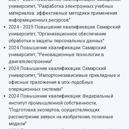
Мы в соцсетях
Образовательные программы
университет, "Разработка электронных учебных
Персоналии
Справочные материалы
материалов: эффективные методики применения
Мультимедиа
Профессорско-преподавательский состав
Сотрудники и преподаватели
информационных ресурсов"
Научная инфраструктура
Расписание занятий
Заслуженные деятели
2024 - 2025 Повышение квалификации: Самарский
Подкасты
Научно-исследовательские подразделения
университет, "Организационное обеспечение
Структура университета
Стипендии
Структурная схема управления научно-
обработки и защиты персональных данных"
Просветительский проект "Одержимы наукой
Институты и факультеты
исследовательской деятельностью
2024 Повышение квалификации: Самарский
Тестирование иностранных граждан на
Кафедры
Материальная база
университет, "Реновационные технологии в
знание русского языка, истории России и
Научные подразделения
Подразделения научного обслуживания
двигателестроении"
основ законодательства РФ
Отделы и службы
Организационные документы
2024 Повышение квалификации: Самарский
Общественные организации
Платные образовательные услуги
университет, "Импортонезависимые прикладные и
Результаты научно-исследовательской
Институт искусственного интеллекта
офисные приложения в unix-подобных
Скидки на обучение
деятельности
Инжиниринговый центр
операционных системах"
Научно-технические разработки
Подготовительные курсы
Аграрный карбоновый полигон
2024 Повышение квалификации: Федеральный
Конкурсы научных проектов и грантов
Архив
институт промышленной собственности,
Областной конкурс "Молодой учёный"
Библиотека
"Подготовка экспертов, осуществляющих
Фирменный стиль
Отчеты о научно-исследовательской
рассмотрение заявок на изобретения, полезные
Видеолекции
деятельности
модели"
Устойчивое развитие
Журналы Самарского университета