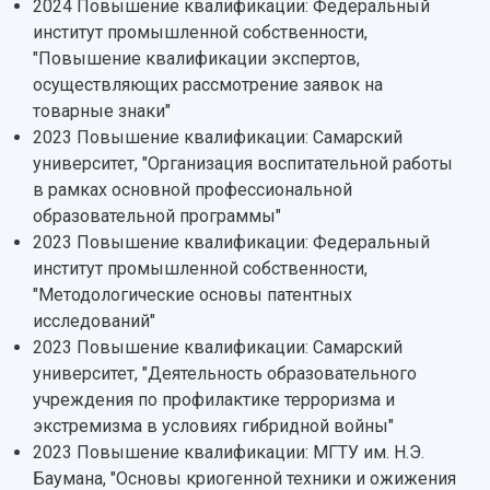
2024 Повышение квалификации: Федеральный
Противодействие COVID-19
Научные конференции
институт промышленной собственности,
Кампус
Патенты
"Повышение квалификации экспертов,
3D-тур по университету
Публикации и издания
осуществляющих рассмотрение заявок на
Музеи
Отчеты о проведенных конференциях
товарные знаки"
Учебный аэродром
2023 Повышение квалификации: Самарский
Центр истории авиационных двигателей
университет, "Организация воспитательной работы
Ботанический сад
в рамках основной профессиональной
Умный дом бабочек
образовательной программы"
Международный межвузовский кампус
2023 Повышение квалификации: Федеральный
Сведения об образовательной организации
институт промышленной собственности,
"Методологические основы патентных
Официальные документы
исследований"
2023 Повышение квалификации: Самарский
университет, "Деятельность образовательного
учреждения по профилактике терроризма и
экстремизма в условиях гибридной войны"
2023 Повышение квалификации: МГТУ им. Н.Э.
Баумана, "Основы криогенной техники и ожижения