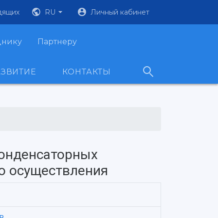
дящих
RU
Личный кабинет
днику
Партнеру
АЗВИТИЕ
КОНТАКТЫ
конденсаторных
го осуществления