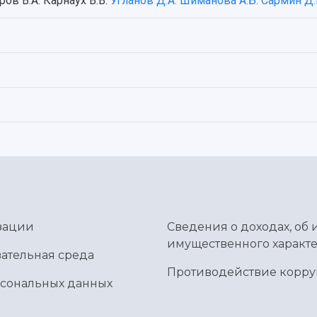
ов В.А. Карнаух В.В.
Угланов Д.А.
Шиманова А.Б.
Сармин Д.
зации
Сведения о доходах, об 
имущественного характе
ательная среда
Противодействие корр
рсональных данных