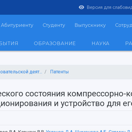
Версия для слабови
Абитуриенту
Студенту
Выпускнику
Сотру
ОБЫТИЯ
ОБРАЗОВАНИЕ
НАУКА
Р
вательской деят...
Патенты
еского состояния компрессорно-
ционирования и устройство для е