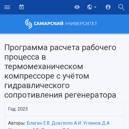
Программа расчета рабочего
процесса в
термомеханическом
компрессоре с учётом
гидравлического
сопротивления регенератора
НАЗАД
Год: 2023
Об университете
Новости
Образование
Научно-исследовательская деятельность
Авторы:
Благин Е.В.
Довгялло А.И.
Угланов Д.А.
История
Главные новости
Почему я выбираю Самарский университет?
Основные научные направления