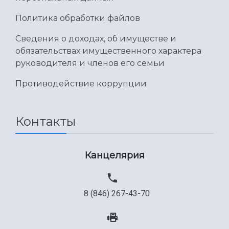
Международный межвузовский кампус
Политика обработки файлов
Сведения об образовательной организации
Сведения о доходах, об имуществе и
Официальные документы
обязательствах имущественного характера
руководителя и членов его семьи
Противодействие коррупции
Контакты
Канцелярия
8 (846) 267-43-70