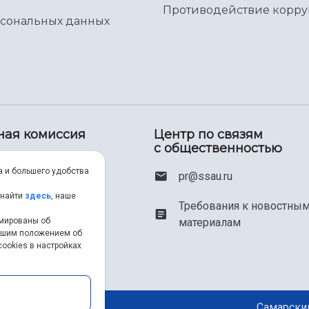
Противодействие корр
рсональных данных
ная комиссия
Центр по связям
с общественностью
00) 550-34-35
а и большего удобства
pr@ssau.ru
46) 267-48-67
 найти
здесь
, наше
Требования к новостны
рмированы об
материалам
em@ssau.ru
нашим положением об
ookies в настройках
.ru/priem
Самарский