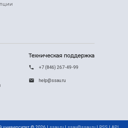
упции
Техническая поддержка
+7 (846) 267-49-99
help@ssau.ru
м
 университет © 2026 |
ssau.ru
|
ssau@ssau.ru
|
RSS
|
API