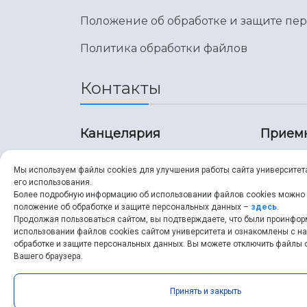
Положение об обработке и защите пе
Политика обработки файлов
Контакты
Канцелярия
Прием
8 (846) 267-43-70
8 (8
Мы используем файлы cookies для улучшения работы сайта университет
его использования.
8 (846) 267-43-70
8 (8
Более подробную информацию об использовании файлов cookies можно
положение об обработке и защите персональных данных –
здесь
.
Продолжая пользоваться сайтом, вы подтверждаете, что были проинфо
ssau@ssau.ru
pri
использовании файлов cookies сайтом университета и ознакомлены с 
обработке и защите персональных данных. Вы можете отключить файлы c
ssau
Вашего браузера.
Принять и закрыть