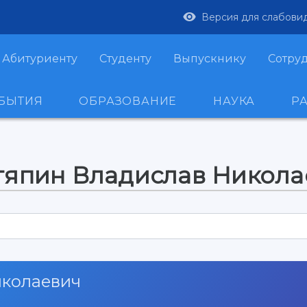
Версия для слабови
Абитуриенту
Студенту
Выпускнику
Сотру
ОБЫТИЯ
ОБРАЗОВАНИЕ
НАУКА
Р
тяпин Владислав Никола
иколаевич