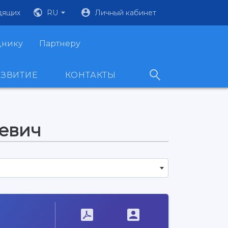
дящих
RU
Личный кабинет
днику
Партнеру
АЗВИТИЕ
КОНТАКТЫ
евич