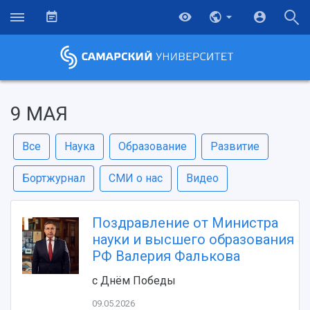
9 МАЯ
Все
Наука
Образование
Развитие
Бортжурнал
СМИ о нас
Видео
Поздравление от Министра
науки и высшего образования
РФ Валерия Фалькова
с Днём Победы
09.05.2026