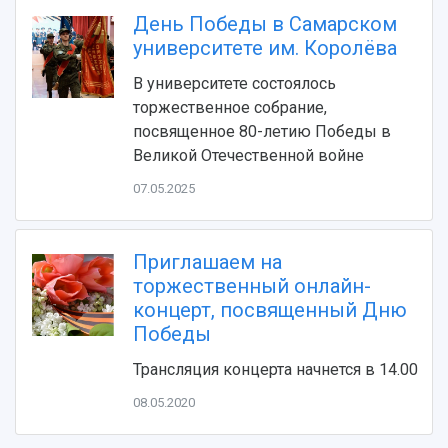
Устойчивое развитие
Журналы Самарского университета
День Победы в Самарском
Противодействие COVID-19
Научные конференции
университете им. Королёва
Кампус
Патенты
3D-тур по университету
В университете состоялось
Публикации и издания
Музеи
торжественное собрание,
Отчеты о проведенных конференциях
Учебный аэродром
посвященное 80-летию Победы в
Центр истории авиационных двигателей
Великой Отечественной войне
Ботанический сад
07.05.2025
Умный дом бабочек
Международный межвузовский кампус
Приглашаем на
Сведения об образовательной организации
торжественный онлайн-
Официальные документы
концерт, посвященный Дню
Победы
Трансляция концерта начнется в 14.00
08.05.2020