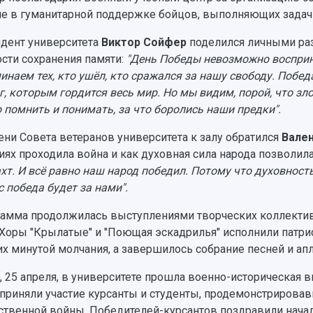
ие в гуманитарной поддержке бойцов, выполняющих задач
дент университета
Виктор Сойфер
поделился личными ра
сти сохранения памяти:
"День Победы невозможно восприн
инаем тех, кто ушёл, кто сражался за нашу свободу. Побе
г, которым гордится весь мир. Но мы видим, порой, что зло
 помнить и понимать, за что боролись наши предки".
ени Совета ветеранов университета к залу обратился
Вален
иях проходила война и как духовная сила народа позволил
хт. И всё равно наш народ победил. Потому что духовност
с победа будет за нами".
амма продолжилась выступлениями творческих коллективо
 Хоры "Крылатые" и "Поющая эскадрилья" исполнили патрио
х минутой молчания, а завершилось собрание песней и ап
, 25 апреля, в университете прошла военно-историческая 
 приняли участие курсанты и студенты, продемонстрирова
ственной войны. Победителей-курсантов поздравили нача