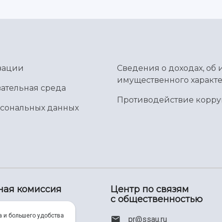
зации
Сведения о доходах, об 
имущественного характе
ательная среда
Противодействие корр
рсональных данных
ная комиссия
Центр по связям
с общественностью
00) 550-34-35
а и большего удобства
pr@ssau.ru