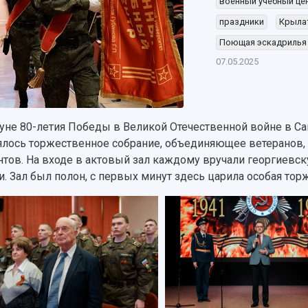
военный учебный це
праздники
Крыла
Поющая эскадрилья 
07.05.2025
уне 80-летия Победы в Великой Отечественной войне в Са
ялось торжественное собрание, объединяющее ветеранов, 
нтов. На входе в актовый зал каждому вручали георгиевс
и. Зал был полон, с первых минут здесь царила особая тор