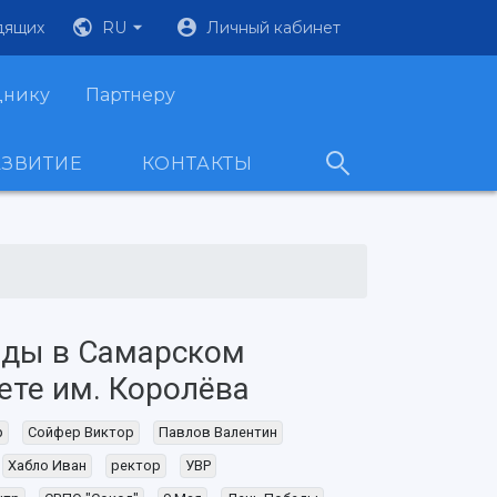
дящих
RU
Личный кабинет
днику
Партнеру
АЗВИТИЕ
КОНТАКТЫ
еды в Самарском
ете им. Королёва
р
Сойфер Виктор
Павлов Валентин
Хабло Иван
ректор
УВР