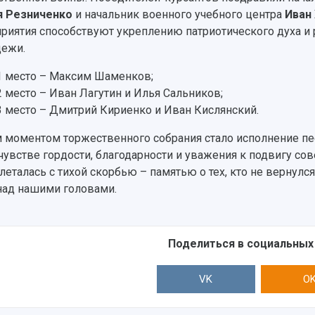
я Резниченко
и начальник военного учебного центра
Иван
риятия способствуют укреплению патриотического духа и
ежи.
1 место – Максим Шаменков;
2 место – Иван Лагутин и Илья Сальников;
3 место – Дмитрий Кириенко и Иван Кислянский.
 моментом торжественного собрания стало исполнение пе
 чувстве гордости, благодарности и уважения к подвигу со
леталась с тихой скорбью – памятью о тех, кто не вернулся
над нашими головами.
Поделиться в социальных
VK
O