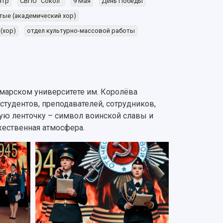
нтр
СВПО "Сокол"
9 Мая
День Победы
тые (академический хор)
(хор)
отдел культурно-массовой работы
марском университете им. Королёва
студентов, преподавателей, сотрудников,
кую ленточку – символ воинской славы и
жественная атмосфера.