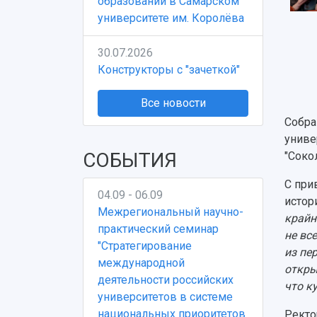
образовании в Самарском
университете им. Королёва
30.07.2026
Конструкторы с "зачеткой"
Все новости
Собра
униве
СОБЫТИЯ
"Соко
С при
04.09 - 06.09
истор
Межрегиональный научно-
крайн
практический семинар
не вс
"Стратегирование
из пе
международной
откры
деятельности российских
что к
университетов в системе
национальных приоритетов
Ректо