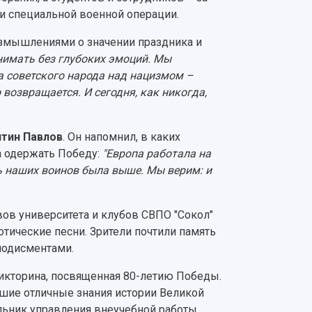
и специальной военной операции.
змышлениями о значении праздника и
имать без глубоких эмоций. Мы
да советского народа над нацизмом –
 возвращается. И сегодня, как никогда,
тин Павлов
. Он напомнил, в каких
а одержать Победу:
"Европа работала на
ь наших воинов была выше. Мы верим: и
в университета и клубов СВПО "Сокол"
тические песни. Зрители почтили память
лодисментами.
викторина, посвященная 80-летию Победы.
вшие отличные знания истории Великой
льник управления внеучебной работы