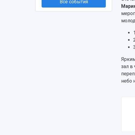
Все события
Мари
мероп
молод
Ярким
зал в
переп
небо 