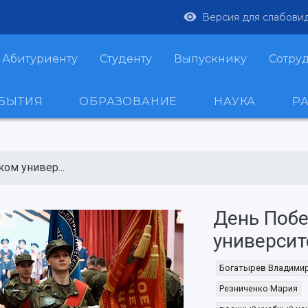
Версия для слабови
Абитуриенту
Студенту
Выпускнику
Сотру
ОБЫТИЯ
ОБРАЗОВАНИЕ
НАУКА
Р
ом универ...
День Поб
университ
Богатырев Владими
Резниченко Мария