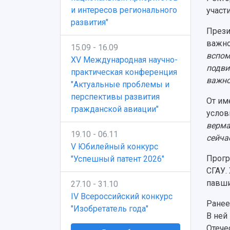
и интересов регионального
участ
развития"
Прези
важно
15.09 - 16.09
вспом
XV Международная научно-
подви
практическая конференция
важно
"Актуальные проблемы и
перспективы развития
От им
гражданской авиации"
услов
верма
19.10 - 06.11
сейча
V Юбилейный конкурс
Прогр
"Успешный патент 2026"
СГАУ.
павши
27.10 - 31.10
IV Всероссийский конкурс
Ранее
"Изобретатель года"
В ней
Отече