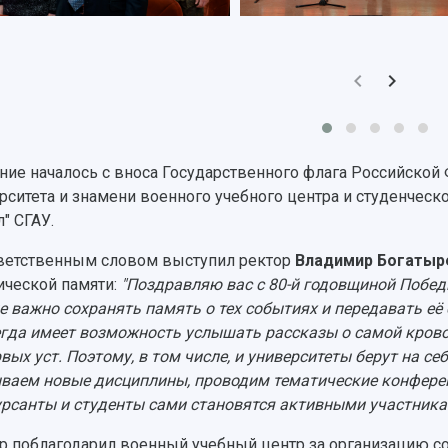
ние началось с вноса Государственного флага Российской
рситета и знамени военного учебного центра и студенчес
л" СГАУ.
ветственным словом выступил ректор
Владимир Богатыр
ической памяти:
"Поздравляю вас с 80-й годовщиной Побед
е важно сохранять память о тех событиях и передавать е
егда имеет возможность услышать рассказы о самой крово
рвых уст. Поэтому, в том числе, и университеты берут на с
ваем новые дисциплины, проводим тематические конферен
урсанты и студенты сами становятся активными участника
р поблагодарил военный учебный центр за организацию соб