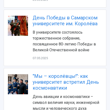
Видеолекции
деятельности
Устойчивое развитие
Журналы Самарского университета
Противодействие COVID-19
Научные конференции
Кампус
День Победы в Самарском
Патенты
университете им. Королёва
3D-тур по университету
Публикации и издания
Музеи
Отчеты о проведенных конференциях
В университете состоялось
Учебный аэродром
торжественное собрание,
Центр истории авиационных двигателей
посвященное 80-летию Победы в
Ботанический сад
Великой Отечественной войне
Умный дом бабочек
Международный межвузовский кампус
07.05.2025
Сведения об образовательной организации
"Мы – королёвцы!": как
Официальные документы
университет встретил День
космонавтики
День авиации и космонавтики –
символ величия науки, инженерной
мысли и человеческого духа