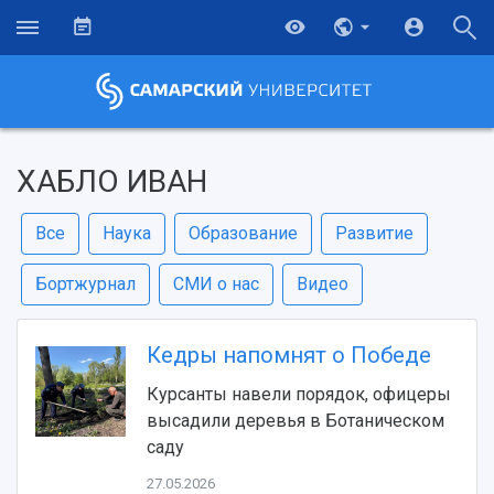
ХАБЛО ИВАН
Все
Наука
Образование
Развитие
Бортжурнал
СМИ о нас
Видео
Кедры напомнят о Победе
Курсанты навели порядок, офицеры
высадили деревья в Ботаническом
саду
27.05.2026