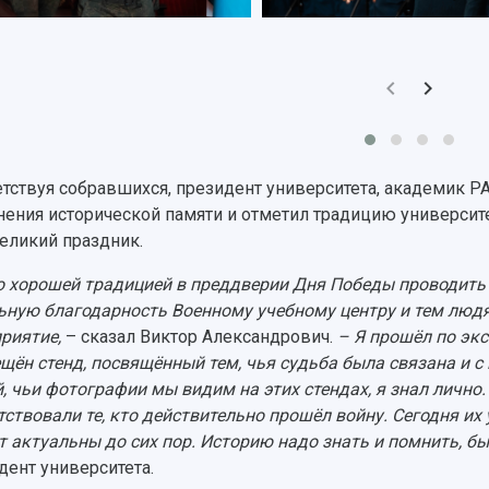
тствуя собравшихся, президент университета, академик 
нения исторической памяти и отметил традицию университ
великий праздник.
о хорошей традицией в преддверии Дня Победы проводить т
ьную благодарность Военному учебному центру и тем людя
риятие,
– сказал Виктор Александрович.
– Я прошёл по экс
щён стенд, посвящённый тем, чья судьба была связана и с
, чьи фотографии мы видим на этих стендах, я знал лично
тствовали те, кто действительно прошёл войну. Сегодня их 
ет актуальны до сих пор. Историю надо знать и помнить, б
дент университета.