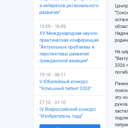
и интересов регионального
Центр
развития"
"Соко
остан
облас
15.09 - 16.09
Надеж
XV Международная научно-
родин
практическая конференция
"Актуальные проблемы и
На це
перспективы развития
"Вахт
гражданской авиации"
2026 
погиб
19.10 - 06.11
V Юбилейный конкурс
Ранее
"Успешный патент 2026"
поиск
эту н
27.10 - 31.10
руков
IV Всероссийский конкурс
заста
"Изобретатель года"
подпи
патри