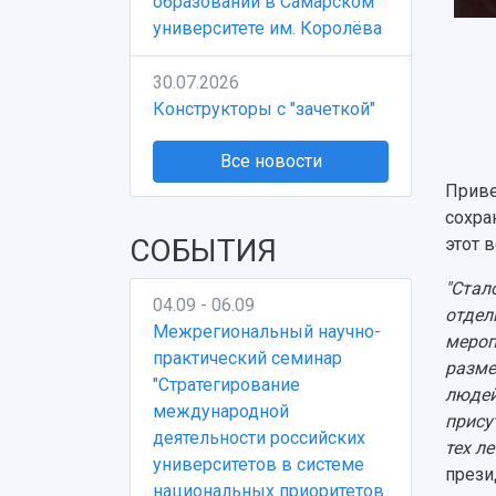
образовании в Самарском
университете им. Королёва
30.07.2026
Конструкторы с "зачеткой"
Все новости
Приве
сохра
СОБЫТИЯ
этот 
"Стал
04.09 - 06.09
отдел
Межрегиональный научно-
мероп
практический семинар
разме
"Стратегирование
людей
международной
прису
деятельности российских
тех л
университетов в системе
прези
национальных приоритетов