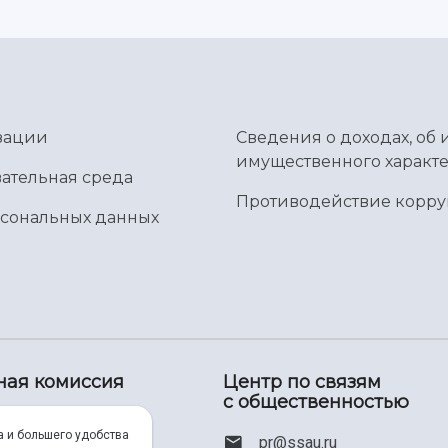
зации
Сведения о доходах, об 
имущественного характе
ательная среда
Противодействие корр
рсональных данных
ная комиссия
Центр по связям
с общественностью
00) 550-34-35
а и большего удобства
pr@ssau.ru