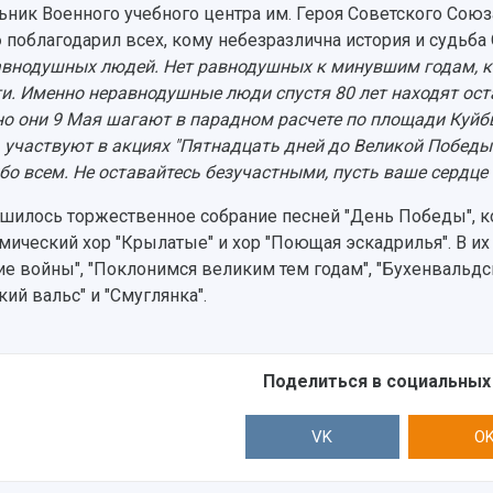
ьник Военного учебного центра им. Героя Советского Сою
о
поблагодарил всех, кому небезразлична история и судьба 
авнодушных людей. Нет равнодушных к минувшим годам, к
и. Именно неравнодушные люди спустя 80 лет находят ост
о они 9 Мая шагают в парадном расчете по площади Куйб
, участвуют в акциях "Пятнадцать дней до Великой Победы
бо всем. Не оставайтесь безучастными, пусть ваше сердце 
шилось торжественное собрание песней "День Победы", к
мический хор "Крылатые" и хор "Поющая эскадрилья". В их
ие войны", "Поклонимся великим тем годам", "Бухенвальдск
кий вальс" и "Смуглянка".
Поделиться в социальных
VK
O