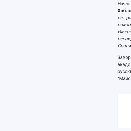
Начал
Хабл
нет р
памят
Именн
песни
Спаси
Завер
акаде
русск
"Майс