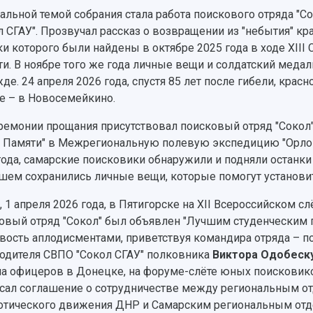
альной темой собрания стала работа поискового отряда "С
л СГАУ". Прозвучал рассказ о возвращении из "небытия" к
ки которого были найдены в октябре 2025 года в ходе XII
ти. В ноябре того же года личные вещи и солдатский меда
де. 24 апреля 2026 года, спустя 85 лет после гибели, кра
е – в Новосемейкино.
ремонии прощания присутствовал поисковый отряд "Сокол",
у Памяти" в Межрегиональную полевую экспедицию "Орлов
года, самарские поисковики обнаружили и подняли останки
шем сохранились личные вещи, которые помогут установит
, 1 апреля 2026 года, в Пятигорске на XII Всероссийском 
овый отряд "Сокол" был объявлен "Лучшим студенческим 
овость аплодисментами, приветствуя командира отряда – 
одителя СВПО "Сокол СГАУ" полковника
Виктора Одобеск
ла офицеров в Донецке, на форуме-слёте юных поисковик
сал соглашение о сотрудничестве между региональным о
отического движения ДНР и Самарским региональным отд