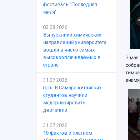
фестиваль "Последняя
миля"
03.08.2026
Выпускники химических
направлений университета
вошли в число самых
высокооплачиваемых в
7 мая
стране
собра
гимна
31.07.2026
знамя
rg.ru: В Самаре китайских
студентов научили
модернизировать
двигатели
31.07.2026
10 фактов о платном