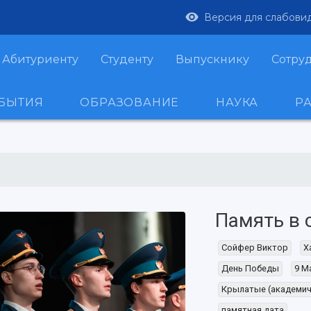
Версия для слабови
Абитуриенту
Студенту
Выпускнику
Сотру
ОБЫТИЯ
ОБРАЗОВАНИЕ
НАУКА
Р
Память в 
Сойфер Виктор
Х
День Победы
9 М
Крылатые (академич
памятная дата