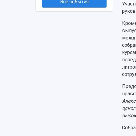
Все события
Участ
руков
Кроме
выпус
между
собра
курса
перед
литро
сотру
Предс
нравс
Алекс
одног
высок
Собра