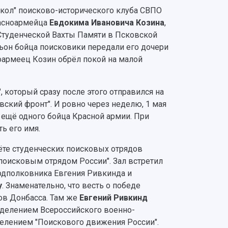
окол" поисково-исторического клуба СВПО
расноармейца
Евдокима Ивановича Козина
,
I Студенческой Вахты Памяти в Псковской
льон бойца поисковики передали его дочери
сноармеец Козин обрёл покой на малой
 который сразу после этого отправился на
ский фронт". И ровно через неделю, 1 мая
 ещё одного бойца Красной армии. При
ь его имя.
слёте студенческих поисковых отрядов
поисковым отрядом России". Зал встретил
подполковника Евгения Ривкинда и
у
. Знаменательно, что весть о победе
ов Донбасса. Там же
Евгений Ривкинд
тделением Всероссийского военно-
елением "Поискового движения России".