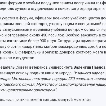
ники форума с особым воодушевлением восприняли тот фа
одитель лучшего студенческого поискового отряда страны
 участия в форуме, офицеры военного учебного центра д
кникам военной кафедры, участвующим в специальной вое
 выпускниками и военным учебным центром остаются нер
но и отправлено около 450 посылок. Особую важность в х
нты изготовили более 900 штук. Сотрудницы администрати
овую сотни квадратных метров маскировочных сетей, а по
в крови. В Федеральный регистр доноров костного мозга 
дников и студентов.
едатель Совета ветеранов университета
Валентин Павлов
твенную основу подвига нашего народа:
"У нашего народа
андра Матросова повторили порядка 230 советских воинов
о подобного случая. Мужество и самопожертвование наших
им нравственным ориентиром".
вшиеся почтили память павших минутой молчания.