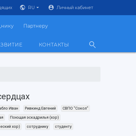
дящих
RU
Личный кабинет
днику
Партнеру
АЗВИТИЕ
КОНТАКТЫ
сердцах
абло Иван
Ривкинд Евгений
СВПО "Сокол"
ая
Поющая эскадрилья (хор)
еский хор)
сотруднику
студенту