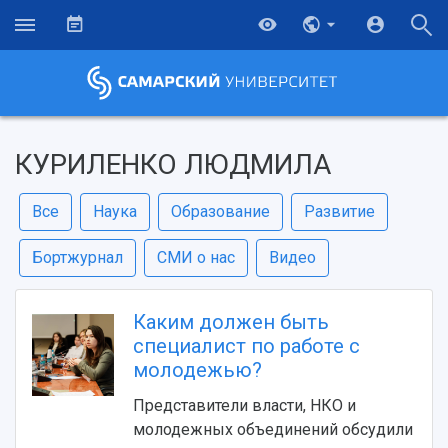
КУРИЛЕНКО ЛЮДМИЛА
Все
Наука
Образование
Развитие
Бортжурнал
СМИ о нас
Видео
Каким должен быть
специалист по работе с
молодежью?
Представители власти, НКО и
молодежных объединений обсудили