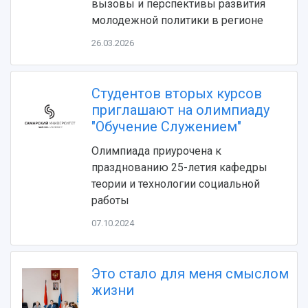
вызовы и перспективы развития
молодежной политики в регионе
26.03.2026
Студентов вторых курсов
приглашают на олимпиаду
"Обучение Служением"
НАЗАД
Олимпиада приурочена к
Об университете
Новости
Образование
Научно-исследовательская деятельность
празднованию 25-летия кафедры
История
Главные новости
Почему я выбираю Самарский университет?
Основные научные направления
теории и технологии социальной
Ключевые факты
Бортжурнал
Абитуриенту
Научные школы и ведущие научные коллектив
работы
Рейтинги
Объявления
Бакалавриат и специалитет
Диссертационные советы
События
Магистратура
Подготовка научных кадров
07.10.2024
Руководство
Аспирантура
Конкурс на замещение должностей научных
СМИ об университете
Наблюдательный совет
Формы обучения
работников
Попечительский совет
Это стало для меня смыслом
Учебные планы
Научно-технический совет
Пресс-центр
Ученый совет
жизни
Дополнительное образование
Научные проекты и темы
Газета "Полет"
Ректорат