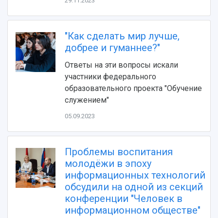
Видеолекции
29.11.2023
деятельности
Устойчивое развитие
Журналы Самарского университета
Противодействие COVID-19
Научные конференции
Кампус
"Как сделать мир лучше,
Патенты
добрее и гуманнее?"
3D-тур по университету
Публикации и издания
Музеи
Отчеты о проведенных конференциях
Ответы на эти вопросы искали
Учебный аэродром
участники федерального
Центр истории авиационных двигателей
образовательного проекта "Обучение
Ботанический сад
служением"
Умный дом бабочек
05.09.2023
Международный межвузовский кампус
Сведения об образовательной организации
Проблемы воспитания
Официальные документы
молодёжи в эпоху
информационных технологий
обсудили на одной из секций
конференции "Человек в
информационном обществе"