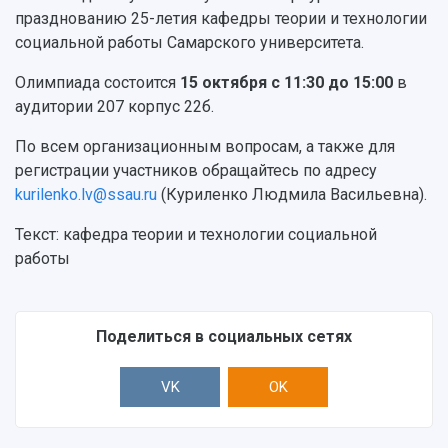
Тестирование иностранных граждан на
празднованию 25-летия кафедры теории и технологии
Кафедры
Материальная база
знание русского языка, истории России и
социальной работы Самарского университета.
Научные подразделения
Подразделения научного обслуживания
основ законодательства РФ
Отделы и службы
Организационные документы
Олимпиада состоится
15 октября с 11:30 до 15:00
в
Общественные организации
Платные образовательные услуги
аудитории 207 корпус 22б.
Результаты научно-исследовательской
Институт искусственного интеллекта
Скидки на обучение
деятельности
Инжиниринговый центр
По всем организационным вопросам, а также для
Научно-технические разработки
Подготовительные курсы
Аграрный карбоновый полигон
регистрации участников обращайтесь по адресу
Конкурсы научных проектов и грантов
Архив
kurilenko.lv@ssau.ru
(Куриленко Людмила Васильевна).
Областной конкурс "Молодой учёный"
Библиотека
Фирменный стиль
Отчеты о научно-исследовательской
Текст: кафедра теории и технологии социальной
Видеолекции
деятельности
работы
Устойчивое развитие
Журналы Самарского университета
Противодействие COVID-19
Научные конференции
Кампус
Патенты
Поделиться в социальных сетях
3D-тур по университету
Публикации и издания
Музеи
Отчеты о проведенных конференциях
VK
OK
Учебный аэродром
Центр истории авиационных двигателей
Ботанический сад