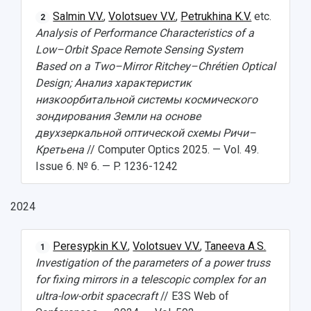
Salmin V.V.
,
Volotsuev V.V.
,
Petrukhina K.V.
etc.
2
Analysis of Performance Characteristics of a
Low–Orbit Space Remote Sensing System
Based on a Two–Mirror Ritchey–Chrétien Optical
Design; Анализ характеристик
низкоорбитальной системы космического
зондирования Земли на основе
двухзеркальной оптической схемы Ричи–
Кретьена
// Computer Optics 2025. — Vol. 49.
Issue 6. № 6. — P. 1236-1242
2024
Peresypkin K.V.
,
Volotsuev V.V.
,
Taneeva A.S.
1
Investigation of the parameters of a power truss
for fixing mirrors in a telescopic complex for an
НАЗАД
ultra-low-orbit spacecraft
// E3S Web of