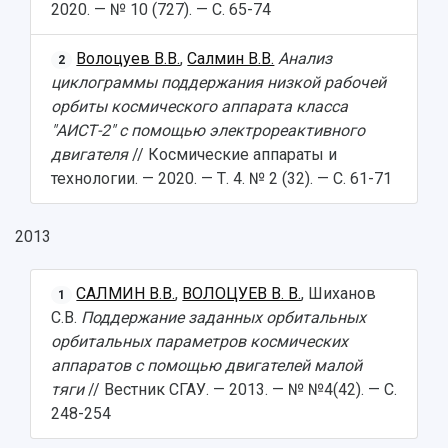
2020. — № 10 (727). — С. 65-74
Волоцуев В.В.
,
Салмин В.В.
Анализ
2
циклограммы поддержания низкой рабочей
орбиты космического аппарата класса
"АИСТ-2" с помощью электрореактивного
двигателя
// Космические аппараты и
технологии. — 2020. — Т. 4. № 2 (32). — С. 61-71
2013
САЛМИН В.В.
,
ВОЛОЦУЕВ В. В.
, Шиханов
1
С.В.
Поддержание заданных орбитальных
орбитальных параметров космических
аппаратов с помощью двигателей малой
тяги
// Вестник СГАУ. — 2013. — № №4(42). — С.
248-254