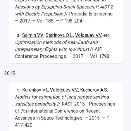
Умный дом бабочек
Missions by Equipping Small Spacecraft AIST-2
Международный межвузовский кампус
with Electric Propulsion
// Procedia Engineering.
Сведения об образовательной организации
— 2017. — Vol. 185. — P. 198-204
Официальные документы
Salmin V.V.
,
Starinova O.L.
,
Volosuev V.V.
etc.
3
Optimization methods of near-Earth and
interplanetary flights with low thrust
// AIP
Conference Proceedings. — 2017. — Vol. 1798.
2015
Kurenkov V.I.
,
Volotcuev V.V.
,
Kucherov A.S.
1
Models for estimation of land remote sensing
satellites periodicity
// RAST 2015 - Proceedings
of 7th International Conference on Recent
Advances in Space Technologies. — 2015. — P.
417-420