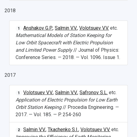
Кафедры
Материальная база
знание русского языка, истории России и
Научные подразделения
Подразделения научного обслуживания
2018
основ законодательства РФ
Отделы и службы
Организационные документы
Общественные организации
Платные образовательные услуги
Результаты научно-исследовательской
Anshakov G.P.
,
Salmin V.V.
,
Volotsuev V.V.
etc.
1
Институт искусственного интеллекта
Скидки на обучение
деятельности
Mathematical Models of Station Keeping for
Инжиниринговый центр
Low Orbit Spacecraft with Electric Propulsion
Научно-технические разработки
Подготовительные курсы
Аграрный карбоновый полигон
and Limited Power Supply
// Journal of Physics:
Конкурсы научных проектов и грантов
Архив
Conference Series. — 2018. — Vol. 1096. Issue 1.
Областной конкурс "Молодой учёный"
Библиотека
Фирменный стиль
Отчеты о научно-исследовательской
Видеолекции
деятельности
2017
Устойчивое развитие
Журналы Самарского университета
Противодействие COVID-19
Научные конференции
Кампус
Volotsuev V.V.
,
Salmin V.V.
,
Safronov S.L.
etc.
1
Патенты
Application of Electric Propulsion for Low Earth
3D-тур по университету
Публикации и издания
Orbit Station Keeping
// Procedia Engineering. —
Музеи
Отчеты о проведенных конференциях
2017. — Vol. 185. — P. 254-260
Учебный аэродром
Центр истории авиационных двигателей
Salmin V.V.
,
Tkachenko S.I.
,
Volotsuev V.V.
etc.
Ботанический сад
2
Improving the Efficiency of Earth Monitoring