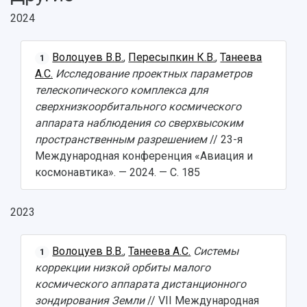
2024
Волоцуев В.В.
,
Пересыпкин К.В.
,
Танеева
1
А.С.
Исследование проектных параметров
телескопического комплекса для
сверхнизкоорбитального космического
аппарата наблюдения со сверхвысоким
пространственным разрешением
// 23-я
Международная конференция «Авиация и
космонавтика». — 2024. — С. 185
2023
Волоцуев В.В.
,
Танеева А.С.
Системы
1
коррекции низкой орбиты малого
космического аппарата дистанционного
зондирования Земли
// VII Международная