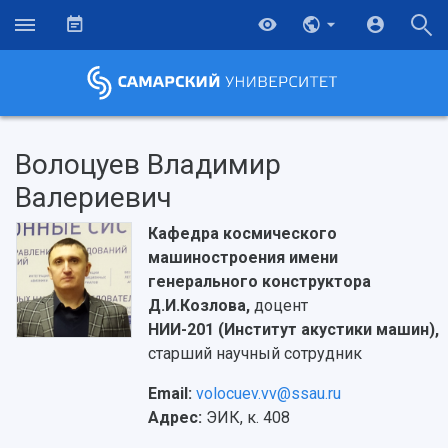
Волоцуев Владимир
Валериевич
Кафедра космического
машиностроения имени
генерального конструктора
Д.И.Козлова,
доцент
НИИ-201 (Институт акустики машин),
старший научный сотрудник
Email:
volocuev.vv@ssau.ru
Адрес:
ЭИК, к. 408