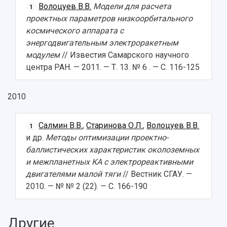
Волоцуев В.В.
Модели для расчета
1
проектных параметров низкоорбитального
космического аппарата с
энергодвигательным электроракетным
модулем
// Известия Самарского научного
центра РАН. — 2011. — Т. 13. № 6 . — С. 116-125
2010
Салмин В.В.
,
Старинова О.Л.
,
Волоцуев В.В.
1
и др.
Методы оптимизации проектно-
баллистических характеристик околоземных
и межпланетных КА с электрореактивными
двигателями малой тяги
// Вестник СГАУ. —
2010. — № № 2 (22). — С. 166-190
Другие