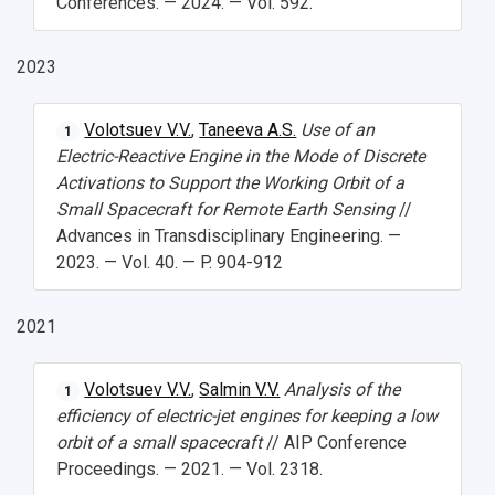
Conferences. — 2024. — Vol. 592.
Об университете
Новости
Образование
Научно-исследовательская деятельность
История
Главные новости
Почему я выбираю Самарский университет?
Основные научные направления
2023
Ключевые факты
Бортжурнал
Абитуриенту
Научные школы и ведущие научные коллектив
Рейтинги
Объявления
Бакалавриат и специалитет
Диссертационные советы
События
Магистратура
Подготовка научных кадров
Volotsuev V.V.
,
Taneeva A.S.
Use of an
1
Руководство
Аспирантура
Конкурс на замещение должностей научных
Electric-Reactive Engine in the Mode of Discrete
СМИ об университете
Наблюдательный совет
Формы обучения
работников
Activations to Support the Working Orbit of a
Попечительский совет
Учебные планы
Научно-технический совет
Small Spacecraft for Remote Earth Sensing
//
Пресс-центр
Ученый совет
Дополнительное образование
Advances in Transdisciplinary Engineering. —
Научные проекты и темы
Газета "Полет"
Ректорат
2023. — Vol. 40. — P. 904-912
Институты и факультеты
Газета "Самарский университет"
Кадровый резерв
Аспирантура и докторантура
Мы в соцсетях
Образовательные программы
2021
Персоналии
Справочные материалы
Мультимедиа
Профессорско-преподавательский состав
Сотрудники и преподаватели
Научная инфраструктура
Volotsuev V.V.
,
Salmin V.V.
Analysis of the
Расписание занятий
1
Заслуженные деятели
Подкасты
efficiency of electric-jet engines for keeping a low
Научно-исследовательские подразделения
Структура университета
Стипендии
orbit of a small spacecraft
// AIP Conference
Структурная схема управления научно-
Просветительский проект "Одержимы наукой
Proceedings. — 2021. — Vol. 2318.
Институты и факультеты
исследовательской деятельностью
Тестирование иностранных граждан на