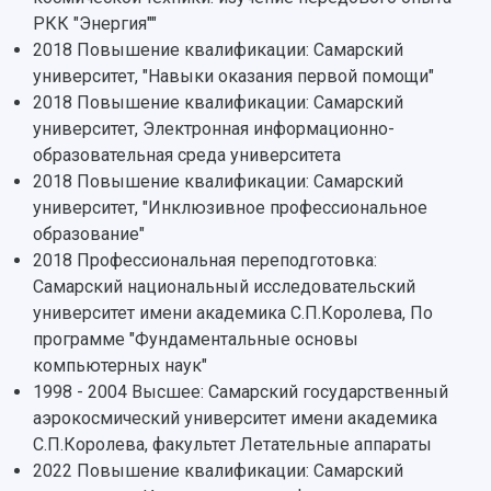
Институты и факультеты
исследовательской деятельностью
РКК "Энергия""
Тестирование иностранных граждан на
Кафедры
Материальная база
знание русского языка, истории России и
2018 Повышение квалификации: Самарский
Научные подразделения
Подразделения научного обслуживания
основ законодательства РФ
университет, "Навыки оказания первой помощи"
Отделы и службы
Организационные документы
2018 Повышение квалификации: Самарский
Общественные организации
Платные образовательные услуги
университет, Электронная информационно-
Результаты научно-исследовательской
Институт искусственного интеллекта
Скидки на обучение
деятельности
образовательная среда университета
Инжиниринговый центр
2018 Повышение квалификации: Самарский
Научно-технические разработки
Подготовительные курсы
Аграрный карбоновый полигон
университет, "Инклюзивное профессиональное
Конкурсы научных проектов и грантов
Архив
образование"
Областной конкурс "Молодой учёный"
Библиотека
2018 Профессиональная переподготовка:
Фирменный стиль
Отчеты о научно-исследовательской
Самарский национальный исследовательский
Видеолекции
деятельности
Устойчивое развитие
университет имени академика С.П.Королева, По
Журналы Самарского университета
Противодействие COVID-19
программе "Фундаментальные основы
Научные конференции
Кампус
компьютерных наук"
Патенты
3D-тур по университету
1998 - 2004 Высшее: Самарский государственный
Публикации и издания
Музеи
аэрокосмический университет имени академика
Отчеты о проведенных конференциях
Учебный аэродром
С.П.Королева, факультет Летательные аппараты
Центр истории авиационных двигателей
2022 Повышение квалификации: Самарский