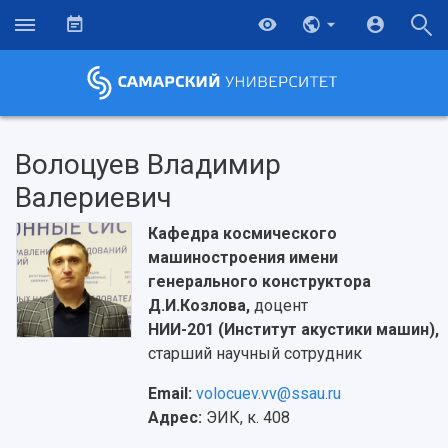
Волоцуев Владимир
Валериевич
Кафедра космического
машиностроения имени
генерального конструктора
Д.И.Козлова,
доцент
НИИ-201 (Институт акустики машин),
старший научный сотрудник
Email:
volocuev.vv@ssau.ru
Адрес:
ЭИК, к. 408