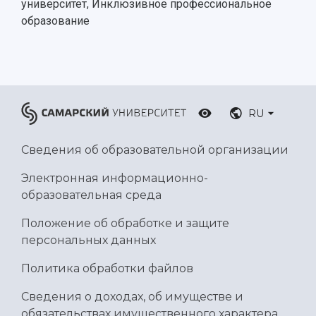
Ботанический сад
университет, Инклюзивное профессиональное
Умный дом бабочек
образование
Международный межвузовский кампус
Сведения об образовательной организации
Официальные документы
RU
Сведения об образовательной организации
Электронная информационно-
образовательная среда
Положение об обработке и защите
персональных данных
Политика обработки файлов
Сведения о доходах, об имуществе и
обязательствах имущественного характера