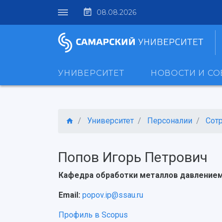
08.08.2026
УНИВЕРСИТЕТ
НОВОСТИ И С
Университет
Персоналии
Сот
Попов Игорь Петрович
Кафедра обработки металлов давление
Email:
popov.ip@ssau.ru
Профиль в Scopus