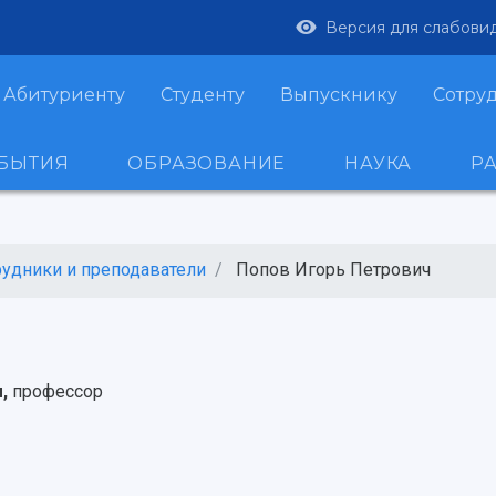
Версия для слабови
Абитуриенту
Студенту
Выпускнику
Сотру
ОБЫТИЯ
ОБРАЗОВАНИЕ
НАУКА
Р
рудники и преподаватели
Попов Игорь Петрович
м,
профессор