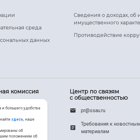
зации
Сведения о доходах, об 
имущественного характе
ательная среда
Противодействие корр
рсональных данных
ная комиссия
Центр по связям
с общественностью
00) 550-34-35
а и большего удобства
pr@ssau.ru
46) 267-48-67
 найти
здесь
, наше
Требования к новостны
рмированы об
материалам
em@ssau.ru
нашим положением об