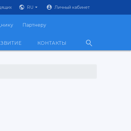
дящих
RU
Личный кабинет
днику
Партнеру
АЗВИТИЕ
КОНТАКТЫ