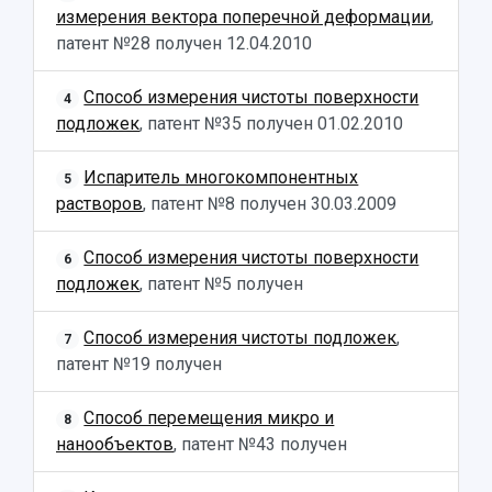
Научные проекты и темы
Газета "Полет"
измерения вектора поперечной деформации
,
Ректорат
Институты и факультеты
Газета "Самарский университет"
патент №28 получен
12.04.2010
Кадровый резерв
Аспирантура и докторантура
Мы в соцсетях
Образовательные программы
Способ измерения чистоты поверхности
4
Персоналии
Справочные материалы
подложек
, патент №35 получен
01.02.2010
Мультимедиа
Профессорско-преподавательский состав
Сотрудники и преподаватели
Научная инфраструктура
Расписание занятий
Заслуженные деятели
Испаритель многокомпонентных
Подкасты
5
Научно-исследовательские подразделения
растворов
, патент №8 получен
30.03.2009
Структура университета
Стипендии
Структурная схема управления научно-
Просветительский проект "Одержимы наукой
Институты и факультеты
исследовательской деятельностью
Тестирование иностранных граждан на
Способ измерения чистоты поверхности
6
Кафедры
Материальная база
знание русского языка, истории России и
подложек
, патент №5 получен
Научные подразделения
Подразделения научного обслуживания
основ законодательства РФ
Отделы и службы
Организационные документы
Способ измерения чистоты подложек
,
7
Общественные организации
Платные образовательные услуги
Результаты научно-исследовательской
патент №19 получен
Институт искусственного интеллекта
Скидки на обучение
деятельности
Инжиниринговый центр
Способ перемещения микро и
Научно-технические разработки
8
Подготовительные курсы
Аграрный карбоновый полигон
нанообъектов
, патент №43 получен
Конкурсы научных проектов и грантов
Архив
Областной конкурс "Молодой учёный"
Библиотека