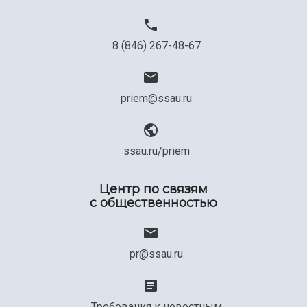
8 (846) 267-48-67
priem@ssau.ru
ssau.ru/priem
Центр по связям
с общественностью
pr@ssau.ru
Требования к новостным