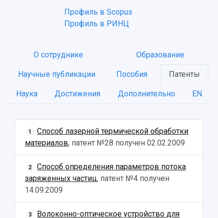
Профиль в Scopus
Профиль в РИНЦ
О сотруднике
Образование
Научные публикации
Пособия
Патенты
Наука
Достижения
Дополнительно
EN
НАЗАД
Об университете
Новости
Образование
Научно-исследовательская деятельность
Способ лазерной термической обработки
1
История
Главные новости
Почему я выбираю Самарский университет?
Основные научные направления
материалов
, патент №28 получен
02.02.2009
Ключевые факты
Бортжурнал
Абитуриенту
Научные школы и ведущие научные коллектив
Рейтинги
Объявления
Бакалавриат и специалитет
Диссертационные советы
Способ определения параметров потока
2
События
Магистратура
Подготовка научных кадров
Руководство
заряженных частиц
, патент №4 получен
Аспирантура
Конкурс на замещение должностей научных
СМИ об университете
14.09.2009
Наблюдательный совет
Формы обучения
работников
Попечительский совет
Учебные планы
Научно-технический совет
Пресс-центр
Волоконно-оптическое устройство для
Ученый совет
3
Дополнительное образование