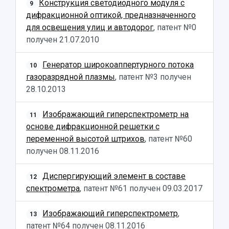
Фирменный стиль
Отчеты о научно-исследовательской
Конструкция светодиодного модуля с
9
Видеолекции
деятельности
дифракционной оптикой, предназначенного
Устойчивое развитие
Журналы Самарского университета
для освещения улиц и автодорог
, патент №0
Противодействие COVID-19
Научные конференции
получен
21.07.2010
Кампус
Патенты
3D-тур по университету
Публикации и издания
Генератор широкоаппертурного потока
10
Музеи
Отчеты о проведенных конференциях
газоразрядной плазмы
, патент №3 получен
Учебный аэродром
28.10.2013
Центр истории авиационных двигателей
Ботанический сад
Изображающий гиперспектрометр на
11
Умный дом бабочек
основе дифракционной решетки с
Международный межвузовский кампус
переменной высотой штрихов
, патент №60
получен
08.11.2016
Сведения об образовательной организации
Диспергирующий элемент в составе
Официальные документы
12
спектрометра
, патент №61 получен
09.03.2017
Изображающий гиперспектрометр
,
13
патент №64 получен
08.11.2016