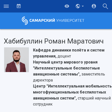
Хабибуллин Роман Маратович
Кафедра динамики полёта и систем
управления,
доцент
Научный центр мирового уровня
"Интеллектуальные беспилотные
авиационные системы",
заместитель
директора
Центр "Интеллектуальная мобильность
многофункциональных беспилотных
авиационных систем",
старший научный
НАЗАД
сотрудник
Об университете
Новости
Образование
Научно-исследовательская деятельность