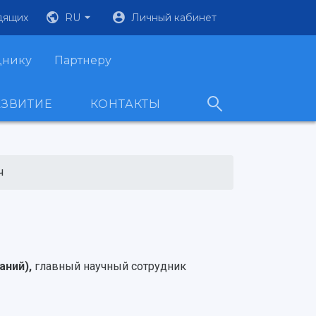
дящих
RU
Личный кабинет
днику
Партнеру
АЗВИТИЕ
КОНТАКТЫ
ч
аний),
главный научный сотрудник