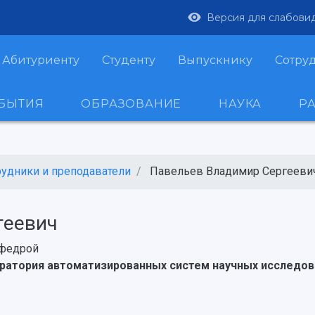
Версия для слабови
Абитуриенту
Студенту
Выпускнику
Сотру
ОБЫТИЯ
ОБРАЗОВАНИЕ
НАУКА
Р
рудники и преподаватели
Павельев Владимир Сергееви
геевич
федрой
ратория автоматизированных систем научных исследов