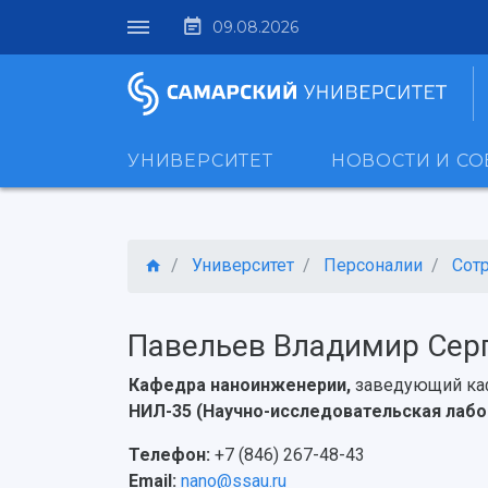
09.08.2026
УНИВЕРСИТЕТ
НОВОСТИ И С
Университет
Персоналии
Сот
Павельев Владимир Сер
Кафедра наноинженерии,
заведующий ка
НИЛ-35 (Научно-исследовательская лабо
Телефон:
+7 (846) 267-48-43
Email:
nano@ssau.ru