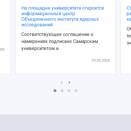
На площадке университета откроется
С
информационный центр
р
Объединенного института ядерных
к
исследований
О
Соответствующее соглашение о
т
намерениях подписано Самарским
э
университетом и...
026
29.05.2026