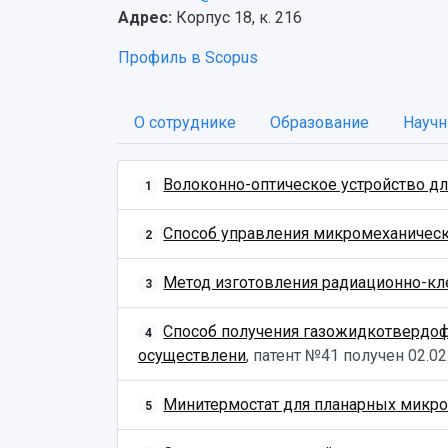
Адрес:
Корпус 18, к. 216
Профиль в Scopus
О сотруднике
Образование
Научн
Волоконно-оптическое устройство д
1
Способ управления микромеханическ
2
Метод изготовления радиационно-кл
3
Способ получения газожидкотвердоф
4
осуществлени
, патент №41 получен
02.02
Минитермостат для планарных микр
5