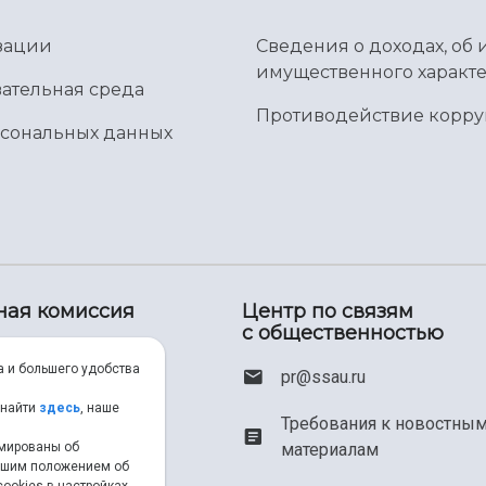
зации
Сведения о доходах, об 
имущественного характе
ательная среда
Противодействие корр
рсональных данных
ная комиссия
Центр по связям
с общественностью
00) 550-34-35
а и большего удобства
pr@ssau.ru
46) 267-48-67
 найти
здесь
, наше
Требования к новостны
рмированы об
материалам
em@ssau.ru
нашим положением об