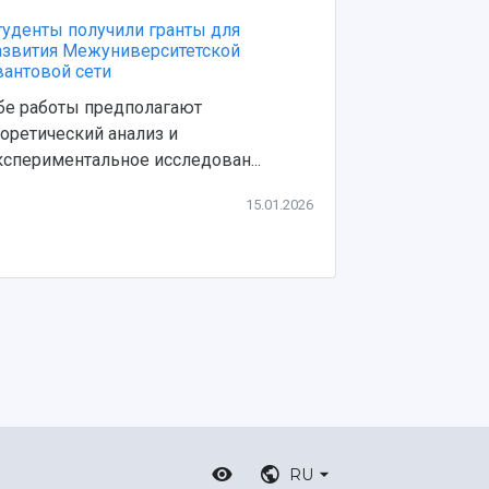
туденты получили гранты для
Физики полу
азвития Межуниверситетской
работ, посв
вантовой сети
терагерцевог
бе работы предполагают
Они могут бы
еоретический анализ и
высокоскоро
кспериментальное исследован...
многокан...
15.01.2026
RU