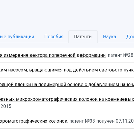
ые публикации
Пособия
Патенты
Наука
До
ля измерения вектора поперечной деформации
, патент №2
им насосом, вращающимся под действием светового пучк
еящей пленки на полимерной основе с добавлением наноч
азных микрохроматографических колонок на кремниевых п
.2015
охроматографических колонок
, патент №33 получен
07.11.2