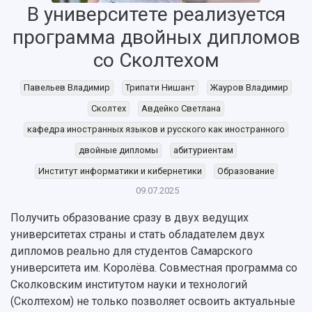
В университете реализуется
программа двойных дипломов
со Сколтехом
Павельев Владимир
Трипати Нишант
Жауров Владимир
Сколтех
Авдейко Светлана
кафедра иностранных языков и русского как иностранного
двойные дипломы
абитуриентам
НАЗАД
Институт информатики и кибернетики
Образование
Об университете
Новости
Образование
Научно-исследовательская деятельность
09.07.2025
История
Главные новости
Почему я выбираю Самарский университет?
Основные научные направления
Получить образование сразу в двух ведущих
Ключевые факты
Бортжурнал
Абитуриенту
Научные школы и ведущие научные коллектив
университетах страны и стать обладателем двух
Рейтинги
Объявления
Бакалавриат и специалитет
Диссертационные советы
дипломов реально для студентов Самарского
События
Магистратура
Подготовка научных кадров
университета им. Королёва. Совместная программа со
Руководство
Аспирантура
Конкурс на замещение должностей научных
Сколковским институтом науки и технологий
СМИ об университете
Наблюдательный совет
Формы обучения
работников
(Сколтехом) не только позволяет освоить актуальные
Попечительский совет
Учебные планы
Научно-технический совет