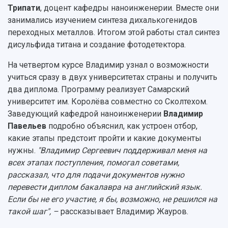
Областной конкурс "Молодой учёный"
Библиотека
Трипати
, доцент кафедры наноинженерии. Вместе они
Фирменный стиль
Отчеты о научно-исследовательской
занимались изучением синтеза дихалькогенидов
Видеолекции
деятельности
переходных металлов. Итогом этой работы стал синтез
Устойчивое развитие
Журналы Самарского университета
дисульфида титана и создание фотодетектора.
Противодействие COVID-19
Научные конференции
Кампус
Патенты
На четвертом курсе Владимир узнал о возможности
3D-тур по университету
Публикации и издания
учиться сразу в двух университетах страны и получить
Музеи
Отчеты о проведенных конференциях
два диплома. Программу реализует Самарский
Учебный аэродром
университет им. Королёва совместно со Сколтехом.
Центр истории авиационных двигателей
Заведующий кафедрой наноинженерии
Владимир
Ботанический сад
Павельев
подробно объяснил, как устроен отбор,
Умный дом бабочек
какие этапы предстоит пройти и какие документы
Международный межвузовский кампус
нужны.
"Владимир Сергеевич поддерживал меня на
всех этапах поступления, помогал советами,
Сведения об образовательной организации
рассказал, что для подачи документов нужно
перевести диплом бакалавра на английский язык.
Официальные документы
Если бы не его участие, я бы, возможно, не решился на
такой шаг", –
рассказывает Владимир Жауров.