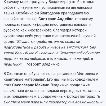
К началу магистратуры у Владимира уже был опыт
работы с научными публикациями на английском
языке. Особенно он благодарен преподавателю
английского языка
Светлане Авдейко
, старшему
преподавателю кафедры иностранных языков и
русского как иностранного, благодаря которой
чувствовал себя уверенно в англоязычной научной
среде.
"Её занятия действительно помогли
подготовиться к работе и учёбе на английском. Без
такой базы было бы сложно: в Сколтехе всё обучение
ведётся на английском, и это касается и лекций, и
практики",
– говорит Владимир.
В Сколтехе он обучался по направлению "Фотоника и
квантовые материалы". Его научным руководителем
стал
Сакелларис Майлис
. Владимир продолжил
заниматься дихалькогенидами переходных металлов
и их применением в современных фотодетекторах.
"В
Сколтехе меня поразили лабораторные возможности и