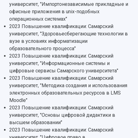
Заслуженные деятели
университет, "Импортонезависимые прикладные и
Подкасты
Научно-исследовательские подразделения
офисные приложения в unix-подобных
Структура университета
Стипендии
Структурная схема управления научно-
Просветительский проект "Одержимы наукой
операционных системах"
Институты и факультеты
исследовательской деятельностью
2023 Повышение квалификации: Самарский
Тестирование иностранных граждан на
Кафедры
Материальная база
знание русского языка, истории России и
университет, "Здоровьесберегающие технологии в
Научные подразделения
Подразделения научного обслуживания
основ законодательства РФ
вузе в условиях информатизации
Отделы и службы
Организационные документы
образовательного процесса"
Общественные организации
Платные образовательные услуги
2023 Повышение квалификации: Самарский
Результаты научно-исследовательской
Институт искусственного интеллекта
Скидки на обучение
деятельности
университет, "Информационные системы и
Инжиниринговый центр
цифровые сервисы Самарского университета"
Научно-технические разработки
Подготовительные курсы
Аграрный карбоновый полигон
2023 Повышение квалификации: Самарский
Конкурсы научных проектов и грантов
Архив
университет, "Методика создания и использования
Областной конкурс "Молодой учёный"
Библиотека
электронных образовательных ресурсов в LMS
Фирменный стиль
Отчеты о научно-исследовательской
Moodle"
Видеолекции
деятельности
Устойчивое развитие
2023 Повышение квалификации: Самарский
Журналы Самарского университета
Противодействие COVID-19
университет, "Основы цифровой дидактики в
Научные конференции
Кампус
высшем образовании"
Патенты
3D-тур по университету
2023 Повышение квалификации: Самарский
Публикации и издания
Музеи
университет, "Цифровое право в