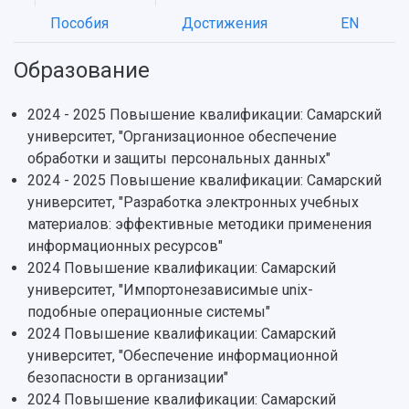
Пособия
Достижения
EN
НАЗАД
Образование
Об университете
Новости
Образование
Научно-исследовательская деятельность
2024 - 2025 Повышение квалификации: Самарский
История
Главные новости
Почему я выбираю Самарский университет?
Основные научные направления
университет, "Организационное обеспечение
Ключевые факты
Бортжурнал
Абитуриенту
Научные школы и ведущие научные коллектив
обработки и защиты персональных данных"
Рейтинги
Объявления
Бакалавриат и специалитет
Диссертационные советы
2024 - 2025 Повышение квалификации: Самарский
События
Магистратура
Подготовка научных кадров
Руководство
университет, "Разработка электронных учебных
Аспирантура
Конкурс на замещение должностей научных
СМИ об университете
Наблюдательный совет
материалов: эффективные методики применения
Формы обучения
работников
Попечительский совет
информационных ресурсов"
Учебные планы
Научно-технический совет
Пресс-центр
Ученый совет
2024 Повышение квалификации: Самарский
Дополнительное образование
Научные проекты и темы
Газета "Полет"
Ректорат
университет, "Импортонезависимые unix-
Институты и факультеты
Газета "Самарский университет"
подобные операционные системы"
Кадровый резерв
Аспирантура и докторантура
2024 Повышение квалификации: Самарский
Мы в соцсетях
Образовательные программы
университет, "Обеспечение информационной
Персоналии
Справочные материалы
безопасности в организации"
Мультимедиа
Профессорско-преподавательский состав
Сотрудники и преподаватели
2024 Повышение квалификации: Самарский
Научная инфраструктура
Расписание занятий