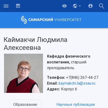
Каймакчи Людмила
Алексеевна
Кафедра физического
воспитания,
старший
преподаватель
Телефон:
+7(846) 267-44-27
Email:
kaymakchi.la@ssau.ru
Адрес:
Корпус 6
Образование
Научные публикации