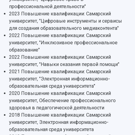
Отчеты о проведенных конференциях
Учебный аэродром
профессиональной деятельности"
Центр истории авиационных двигателей
2023 Повышение квалификации: Самарский
Ботанический сад
университет, "Цифровые инструменты и сервисы
Умный дом бабочек
для создания образовательного медиаконтента"
Международный межвузовский кампус
2022 Повышение квалификации: Самарский
университет, "Инклюзивное профессиональное
Сведения об образовательной организации
образование"
2022 Повышение квалификации: Самарский
Официальные документы
университет, "Навыки оказания первой помощи"
2021 Повышение квалификации: Самарский
университет, "Электронная информационно-
образовательная среда университета"
2020 Повышение квалификации: Самарский
университет, Обеспечение профессионального
здоровья в педагогической деятельности
2018 Повышение квалификации: Самарский
университет, Электронная информационно-
образовательная среда университета