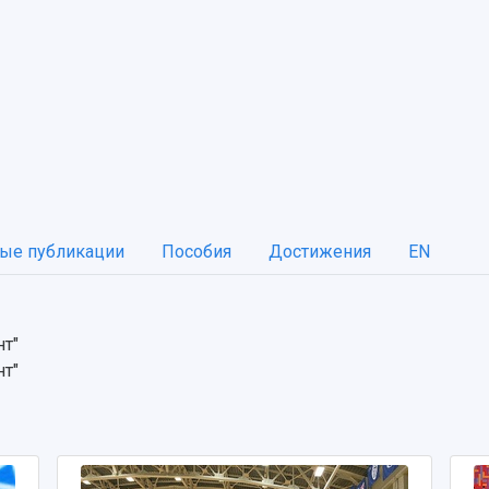
ые публикации
Пособия
Достижения
EN
нт"
нт"