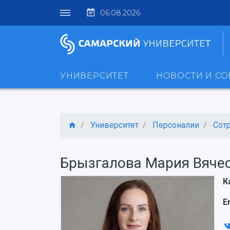
06.08.2026
УНИВЕРСИТЕТ
НОВОСТИ И С
Университет
Персоналии
Сот
Брызгалова Мария Вяче
К
E