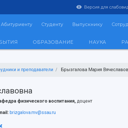
Версия для слабови
Абитуриенту
Студенту
Выпускнику
Сотру
ОБЫТИЯ
ОБРАЗОВАНИЕ
НАУКА
Р
рудники и преподаватели
Брызгалова Мария Вячеславо
славовна
афедра физического воспитания,
доцент
mail:
brizgalova.mv@ssau.ru