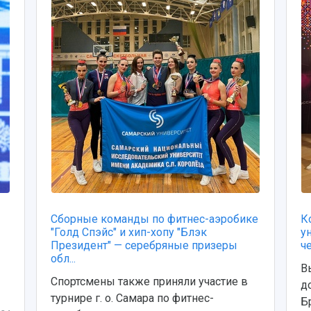
Сборные команды по фитнес-аэробике
К
"Голд Спэйс" и хип-хопу "Блэк
у
Президент" — серебряные призеры
ч
обл...
В
Спортсмены также приняли участие в
д
турнире г. о. Самара по фитнес-
Б