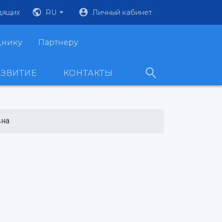
дящих
RU
Личный кабинет
днику
Партнеру
АЗВИТИЕ
КОНТАКТЫ
вна