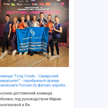
оманда "Голд Спэйс - Самарский
Команда "Гол
ниверситет" - серебряный призер
университет"
емпионата России по фитнес-аэроби...
чемпионате 
ысоких достижений команда
Состязания п
обилась под руководством Марии
марта
рызгаловой и Ви...