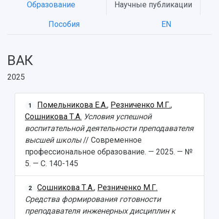
Образование
Научные публикации
Пособия
EN
ВАК
2025
Помельникова Е.А.
,
Резниченко М.Г.
,
1
НАЗАД
Сошникова Т.А.
Условия успешной
Об университете
Новости
Образование
Научно-исследовательская деятельность
воспитательной деятельности преподавателя
высшей школы
// Современное
История
Главные новости
Почему я выбираю Самарский университет?
Основные научные направления
профессиональное образование. — 2025. — №
Ключевые факты
Бортжурнал
Абитуриенту
Научные школы и ведущие научные коллектив
5. — С. 140-145
Рейтинги
Объявления
Бакалавриат и специалитет
Диссертационные советы
События
Магистратура
Подготовка научных кадров
Руководство
Сошникова Т.А.
,
Резниченко М.Г.
Аспирантура
Конкурс на замещение должностей научных
2
СМИ об университете
Наблюдательный совет
Средства формирования готовности
Формы обучения
работников
Попечительский совет
преподавателя инженерных дисциплин к
Учебные планы
Научно-технический совет
Пресс-центр