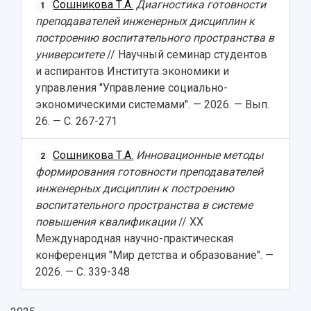
Сошникова Т.А.
Диагностика готовности
1
Фирменный стиль
Отчеты о научно-исследовательской
преподавателей инженерных дисциплин к
Видеолекции
деятельности
построению воспитательного пространства в
Устойчивое развитие
Журналы Самарского университета
университете
// Научный семинар студентов
Противодействие COVID-19
Научные конференции
и аспирантов Института экономики и
Кампус
Патенты
управления "Управление социально-
3D-тур по университету
Публикации и издания
экономическими системами". — 2026. — Вып.
Музеи
Отчеты о проведенных конференциях
26. — С. 267-271
Учебный аэродром
Центр истории авиационных двигателей
Сошникова Т.А.
Инновационные методы
2
Ботанический сад
формирования готовности преподавателей
Умный дом бабочек
инженерных дисциплин к построению
Международный межвузовский кампус
воспитательного пространства в системе
Сведения об образовательной организации
повышения квалификации
// XX
Международная научно-практическая
Официальные документы
конференция "Мир детства и образование". —
2026. — С. 339-348