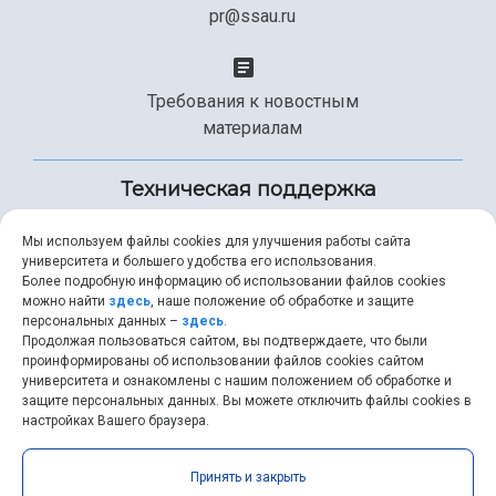
pr@ssau.ru
Требования к новостным
материалам
Техническая поддержка
Мы используем файлы cookies для улучшения работы сайта
университета и большего удобства его использования.
+7 (846) 267-49-99
Более подробную информацию об использовании файлов cookies
можно найти
здесь
, наше положение об обработке и защите
персональных данных –
здесь
.
Продолжая пользоваться сайтом, вы подтверждаете, что были
help@ssau.ru
проинформированы об использовании файлов cookies сайтом
университета и ознакомлены с нашим положением об обработке и
защите персональных данных. Вы можете отключить файлы cookies в
настройках Вашего браузера.
Самарский университет © 2026 |
ssau.ru
|
ssau@ssau.ru
|
Принять и закрыть