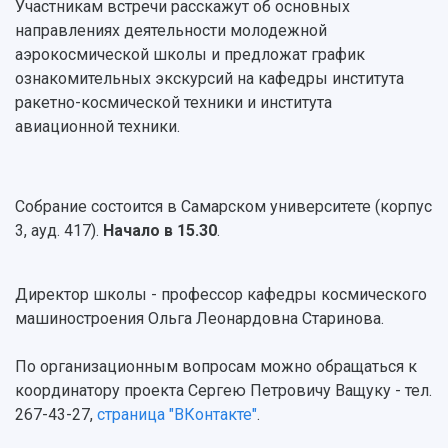
Просветительский проект "Одержимы наукой
Участникам встречи расскажут об основных
Институты и факультеты
исследовательской деятельностью
Тестирование иностранных граждан на
направлениях деятельности молодежной
Кафедры
Материальная база
знание русского языка, истории России и
аэрокосмической школы и предложат график
Научные подразделения
Подразделения научного обслуживания
основ законодательства РФ
ознакомительных экскурсий на кафедры института
Отделы и службы
Организационные документы
ракетно-космической техники и института
Общественные организации
Платные образовательные услуги
Результаты научно-исследовательской
авиационной техники.
Институт искусственного интеллекта
Скидки на обучение
деятельности
Инжиниринговый центр
Научно-технические разработки
Подготовительные курсы
Аграрный карбоновый полигон
Конкурсы научных проектов и грантов
Собрание состоится в Самарском университете (корпус
Архив
Областной конкурс "Молодой учёный"
Библиотека
3, ауд. 417).
Начало в 15.30
.
Фирменный стиль
Отчеты о научно-исследовательской
Видеолекции
деятельности
Устойчивое развитие
Директор школы - профессор кафедры космического
Журналы Самарского университета
Противодействие COVID-19
машиностроения Ольга Леонардовна Старинова.
Научные конференции
Кампус
Патенты
3D-тур по университету
По организационным вопросам можно обращаться к
Публикации и издания
Музеи
координатору проекта Сергею Петровичу Ващуку - тел.
Отчеты о проведенных конференциях
Учебный аэродром
267-43-27,
страница "ВКонтакте"
.
Центр истории авиационных двигателей