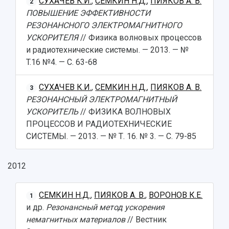
СУХАЧЕВ К.И.
,
СЕМКИН Н.Д.
,
ПИЯКОВ А. В.
2
ПОВЫШЕНИЕ ЭФФЕКТИВНОСТИ
РЕЗОНАНСНОГО ЭЛЕКТРОМАГНИТНОГО
УСКОРИТЕЛЯ
// Физика волновых процессов
и радиотехнические системы. — 2013. — №
T.16 №4. — С. 63-68
СУХАЧЕВ К.И.
,
СЕМКИН Н.Д.
,
ПИЯКОВ А. В.
3
РЕЗОНАНСНЫЙ ЭЛЕКТРОМАГНИТНЫЙ
УСКОРИТЕЛЬ
// ФИЗИКА ВОЛНОВЫХ
ПРОЦЕССОВ И РАДИОТЕХНИЧЕСКИЕ
СИСТЕМЫ. — 2013. — № Т. 16. № 3. — С. 79-85
2012
СЕМКИН Н.Д.
,
ПИЯКОВ А. В.
,
ВОРОНОВ К.Е.
1
и др.
Резонансный метод ускорения
немагнитных материалов
// Вестник