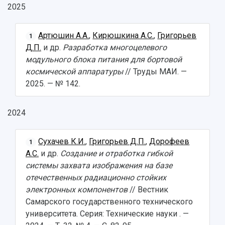
Институт искусственного интеллекта
2025
Скидки на обучение
деятельности
Инжиниринговый центр
Научно-технические разработки
Подготовительные курсы
Аграрный карбоновый полигон
Артюшин А.А.
,
Кирюшкина А.С.
,
Григорьев
Конкурсы научных проектов и грантов
1
Архив
Д.П.
и др.
Разработка многоцелевого
Областной конкурс "Молодой учёный"
Библиотека
Фирменный стиль
модульного блока питания для бортовой
Отчеты о научно-исследовательской
Видеолекции
космической аппаратуры
// Труды МАИ. —
деятельности
Устойчивое развитие
2025. — № 142.
Журналы Самарского университета
Противодействие COVID-19
Научные конференции
Кампус
Патенты
2024
3D-тур по университету
Публикации и издания
Музеи
Отчеты о проведенных конференциях
Сухачев К.И.
,
Григорьев Д.П.
,
Дорофеев
Учебный аэродром
1
А.С.
и др.
Создание и отработка гибкой
Центр истории авиационных двигателей
системы захвата изображения на базе
Ботанический сад
отечественных радиационно стойких
Умный дом бабочек
электронных компонентов
// Вестник
Международный межвузовский кампус
Самарского государственного технического
Сведения об образовательной организации
университета. Серия: Технические науки . —