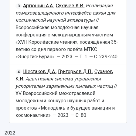
Артюшин А.А.
,
Сухачев К.И.
Реализация
3
помехозащищенного интерфейса связи для
космической научной аппаратуры
//
Всероссийская молодёжная научная
конференция с международным участием
«XVII Королёвские чтения», посвящённая 35-
летию со дня первого полёта МТКС
«Энергия-Буран». — 2023. — Т. 1. — С. 239-240
Шестаков Д.А.
,
Григорьев Д.П.
,
Сухачев
4
К.И.
Адаптивная система управления
ускорителем заряженных пылевых частиц
//
XV Всероссийский межотраслевой
молодёжный конкурс научных работ и
проектов «Молодёжь и будущее авиации и
космонавтики». — 2023. — С. 80
2022