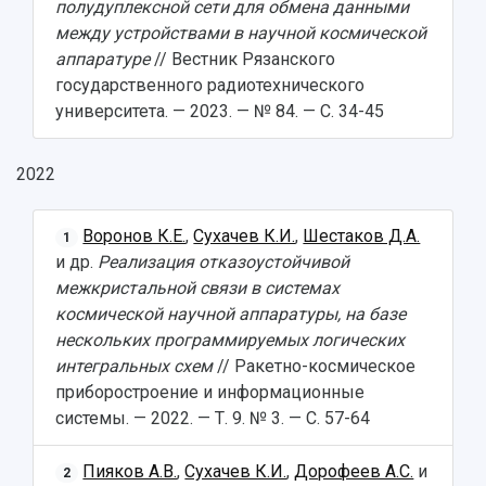
полудуплексной сети для обмена данными
между устройствами в научной космической
аппаратуре
// Вестник Рязанского
государственного радиотехнического
университета. — 2023. — № 84. — С. 34-45
2022
Воронов К.Е.
,
Сухачев К.И.
,
Шестаков Д.А.
1
и др.
Реализация отказоустойчивой
межкристальной связи в системах
космической научной аппаратуры, на базе
нескольких программируемых логических
интегральных схем
// Ракетно-космическое
приборостроение и информационные
системы. — 2022. — Т. 9. № 3. — С. 57-64
Пияков А.В.
,
Сухачев К.И.
,
Дорофеев А.С.
и
2