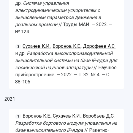
др.
Система управления
электродинамическим ускорителем с
вычислением параметров движения в
реальном времени
// Труды МАИ. — 2022. —
№ 124.
Сухачев К.И.
,
Воронов К.Е.
,
Дорофеев А.С.
3
и др.
Разработка высокопроизводительной
вычислительной системы на базе IP-ядра для
космической научной аппаратуры
// Научное
приборостроение. — 2022. — Т. 32. № 4. — С.
88-106
2021
Воронов К.Е.
,
Сухачев К.И.
,
Воробьев Д.С.
1
Разработка бортового модуля управления на
базе вычислительного IP-ядра
// Ракетно-