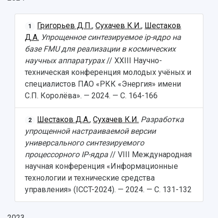
Григорьев Д.П.
,
Сухачев К.И.
,
Шестаков
1
Д.А.
Упрощенное синтезируемое ip-ядро на
базе FMU для реализации в космических
научных аппаратурах
// XXIII Научно-
техническая конференция молодых учёных и
специалистов ПАО «РКК «Энергия» имени
С.П. Королёва». — 2024. — С. 164-166
Шестаков Д.А.
,
Сухачев К.И.
Разработка
2
упрощенной настраиваемой версии
универсального синтезируемого
процессорного IP-ядра
// VIII Международная
научная конференция «Информационные
технологии и технические средства
управления» (ICCT-2024). — 2024. — С. 131-132
2023