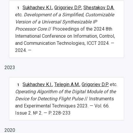
Sukhachev K.I.
,
Grigoriev D.P.
,
Shestakov D.A.
1
etc.
Development of a Simplified, Customizable
Version of a Universal Synthesizable IP
Processor Core
// Proceedings of the 2024 8th
International Conference on Information, Control,
and Communication Technologies, ICCT 2024. —
2024. —
2023
Sukhachev K.I.
,
Telegin A.M.
,
Grigoriev D.P.
etc.
1
Operating Algorithm of the Digital Module of the
НАЗАД
Device for Detecting Flight Pulse
// Instruments
and Experimental Techniques 2023. — Vol. 66.
Об университете
Новости
Образование
Научно-исследовательская деятельность
Issue 2. № 2. — P. 228-233
История
Главные новости
Почему я выбираю Самарский университет?
Основные научные направления
Ключевые факты
Бортжурнал
Абитуриенту
Научные школы и ведущие научные коллектив
2020
Рейтинги
Объявления
Бакалавриат и специалитет
Диссертационные советы