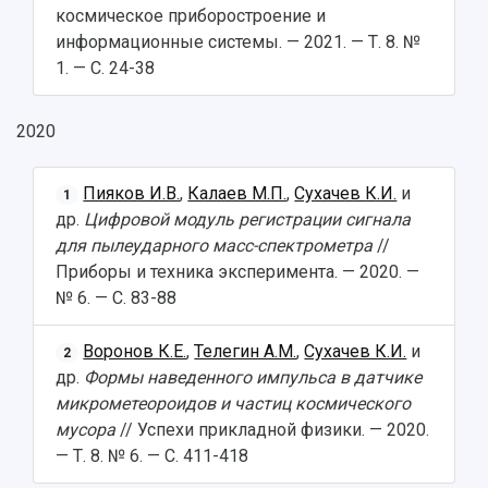
космическое приборостроение и
информационные системы. — 2021. — Т. 8. №
1. — С. 24-38
2020
Пияков И.В.
,
Калаев М.П.
,
Сухачев К.И.
и
1
др.
Цифровой модуль регистрации сигнала
для пылеударного масс-спектрометра
//
Приборы и техника эксперимента. — 2020. —
№ 6. — С. 83-88
Воронов К.Е.
,
Телегин А.М.
,
Сухачев К.И.
и
2
др.
Формы наведенного импульса в датчике
микрометеороидов и частиц космического
мусора
// Успехи прикладной физики. — 2020.
— Т. 8. № 6. — С. 411-418