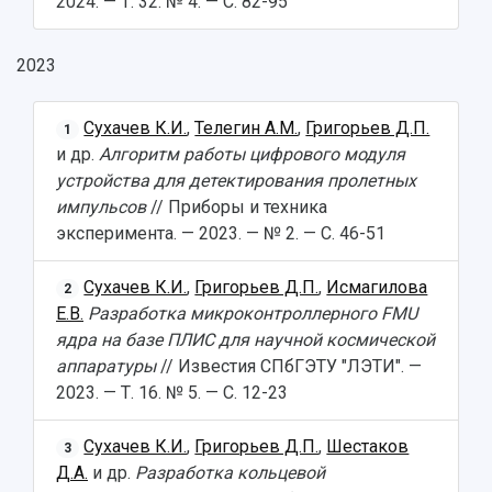
2024. — Т. 32. № 4. — С. 82-95
Официальные документы
2023
Сухачев К.И.
,
Телегин А.М.
,
Григорьев Д.П.
1
и др.
Алгоритм работы цифрового модуля
устройства для детектирования пролетных
импульсов
// Приборы и техника
эксперимента. — 2023. — № 2. — С. 46-51
Сухачев К.И.
,
Григорьев Д.П.
,
Исмагилова
2
Е.В.
Разработка микроконтроллерного FMU
ядра на базе ПЛИС для научной космической
аппаратуры
// Известия СПбГЭТУ "ЛЭТИ". —
2023. — Т. 16. № 5. — С. 12-23
Сухачев К.И.
,
Григорьев Д.П.
,
Шестаков
3
Д.А.
и др.
Разработка кольцевой