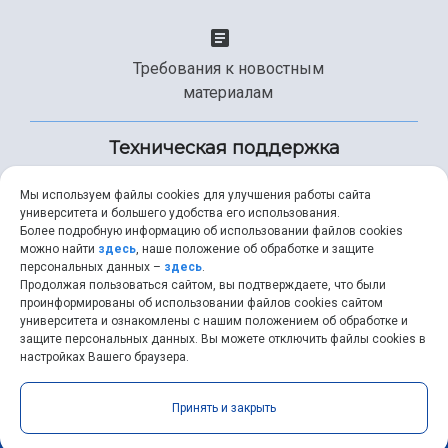
Требования к новостным
материалам
Техническая поддержка
Мы используем файлы cookies для улучшения работы сайта
университета и большего удобства его использования.
+7 (846) 267-49-99
Более подробную информацию об использовании файлов cookies
можно найти
здесь
, наше положение об обработке и защите
персональных данных –
здесь
.
Продолжая пользоваться сайтом, вы подтверждаете, что были
help@ssau.ru
проинформированы об использовании файлов cookies сайтом
университета и ознакомлены с нашим положением об обработке и
защите персональных данных. Вы можете отключить файлы cookies в
настройках Вашего браузера.
Самарский университет © 2026 |
ssau.ru
|
ssau@ssau.ru
|
Принять и закрыть
RSS
|
API