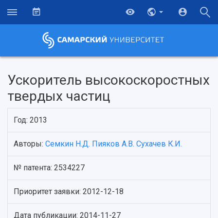
Ускоритель высокоскоростных
твердых частиц
Год: 2013
Авторы:
Семкин Н.Д.
Пияков А.В.
Сухачев К.И.
№ патента: 2534227
НАЗАД
Об университете
Новости
Образование
Научно-исследовательская деятельность
Приоритет заявки: 2012-12-18
История
Главные новости
Почему я выбираю Самарский университет?
Основные научные направления
Ключевые факты
Бортжурнал
Абитуриенту
Научные школы и ведущие научные коллектив
Дата публикации: 2014-11-27