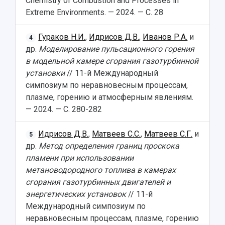
Chemistry of Combustion and Processes in
Extreme Environments. — 2024. — С. 28
Гураков Н.И.
,
Идрисов Д.В.
,
Иванов Р.А.
и
4
др.
Моделирование пульсационного горения
в модельной камере сгорания газотурбинной
установки
// 11-й Международный
симпозиум по неравновесным процессам,
плазме, горению и атмосферным явлениям.
— 2024. — С. 280-282
Идрисов Д.В.
,
Матвеев С.С.
,
Матвеев С.Г.
и
5
др.
Метод определения границ проскока
пламени при использовании
метановодородного топлива в камерах
сгорания газотурбинных двигателей и
энергетических установок
// 11-й
Международный симпозиум по
неравновесным процессам, плазме, горению