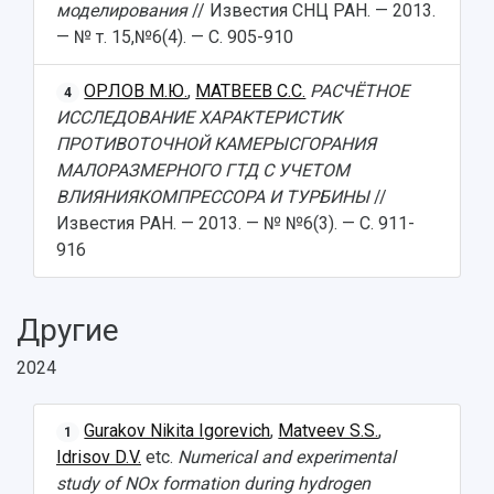
моделирования
// Известия СНЦ РАН. — 2013.
— № т. 15,№6(4). — С. 905-910
ОРЛОВ М.Ю.
,
МАТВЕЕВ С.С.
РАСЧЁТНОЕ
4
ИССЛЕДОВАНИЕ ХАРАКТЕРИСТИК
ПРОТИВОТОЧНОЙ КАМЕРЫСГОРАНИЯ
МАЛОРАЗМЕРНОГО ГТД С УЧЕТОМ
ВЛИЯНИЯКОМПРЕССОРА И ТУРБИНЫ
//
Известия РАН. — 2013. — № №6(3). — С. 911-
916
Другие
2024
Gurakov Nikita Igorevich
,
Matveev S.S.
,
1
Idrisov D.V.
etc.
Numerical and experimental
study of NOx formation during hydrogen