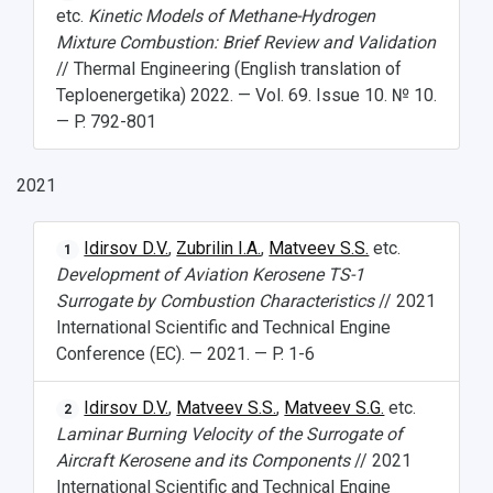
etc.
Kinetic Models of Methane-Hydrogen
Mixture Combustion: Brief Review and Validation
// Thermal Engineering (English translation of
Teploenergetika) 2022. — Vol. 69. Issue 10. № 10.
— P. 792-801
2021
Idirsov D.V.
,
Zubrilin I.A.
,
Matveev S.S.
etc.
1
Development of Aviation Kerosene TS-1
Surrogate by Combustion Characteristics
// 2021
International Scientific and Technical Engine
Conference (EC). — 2021. — P. 1-6
Idirsov D.V.
,
Matveev S.S.
,
Matveev S.G.
etc.
2
Laminar Burning Velocity of the Surrogate of
Aircraft Kerosene and its Components
// 2021
International Scientific and Technical Engine