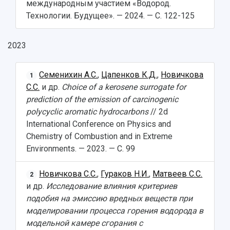
международным участием «Водород.
Технологии. Будущее». — 2024. — С. 122-125
2023
Семенихин А.С.
,
Цапенков К.Д.
,
Новичкова
1
С.С.
и др.
Choice of a kerosene surrogate for
prediction of the emission of carcinogenic
polycyclic aromatic hydrocarbons
// 2d
International Conference on Physics and
Chemistry of Combustion and in Extreme
Environments. — 2023. — С. 99
Новичкова С.С.
,
Гураков Н.И.
,
Матвеев С.С.
2
и др.
Исследование влияния критериев
подобия на эмиссию вредных веществ при
моделировании процесса горения водорода в
модельной камере сгорания с