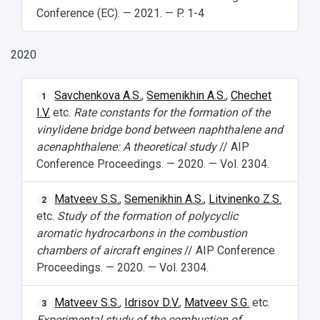
Conference (EC). — 2021. — P. 1-4
2020
Savchenkova A.S.
,
Semenikhin A.S.
,
Chechet
1
I.V.
etc.
Rate constants for the formation of the
vinylidene bridge bond between naphthalene and
acenaphthalene: A theoretical study
// AIP
Conference Proceedings. — 2020. — Vol. 2304.
Matveev S.S.
,
Semenikhin A.S.
,
Litvinenko Z.S.
2
etc.
Study of the formation of polycyclic
aromatic hydrocarbons in the combustion
chambers of aircraft engines
// AIP Conference
Proceedings. — 2020. — Vol. 2304.
Matveev S.S.
,
Idrisov D.V.
,
Matveev S.G.
etc.
3
Experimental study of the combustion of