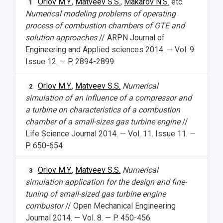
Orlov M.Y.
,
Matveev S.S.
,
Makarov N.S.
etc.
1
Numerical modeling problems of operating
process of combustion chambers of GTE and
solution approaches
// ARPN Journal of
Engineering and Applied sciences 2014. — Vol. 9.
Issue 12. — P. 2894-2899
Orlov M.Y.
,
Matveev S.S.
Numerical
2
simulation of an influence of a compressor and
a turbine on characteristics of a combustion
chamber of a small-sizes gas turbine engine
//
Life Science Journal 2014. — Vol. 11. Issue 11. —
P. 650-654
Orlov M.Y.
,
Matveev S.S.
Numerical
3
simulation application for the design and fine-
tuning of small-sized gas turbine engine
combustor
// Open Mechanical Engineering
Journal 2014. — Vol. 8. — P. 450-456