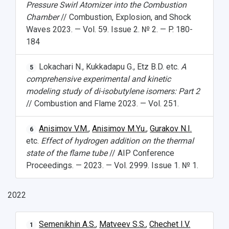
Фирменный стиль
Pressure Swirl Atomizer into the Combustion
Отчеты о научно-исследовательской
Видеолекции
Chamber
// Combustion, Explosion, and Shock
деятельности
Устойчивое развитие
Waves 2023. — Vol. 59. Issue 2. № 2. — P. 180-
Журналы Самарского университета
Противодействие COVID-19
184
Научные конференции
Кампус
Патенты
3D-тур по университету
Lokachari N., Kukkadapu G., Etz B.D. etc.
A
Публикации и издания
5
Музеи
comprehensive experimental and kinetic
Отчеты о проведенных конференциях
Учебный аэродром
modeling study of di-isobutylene isomers: Part 2
Центр истории авиационных двигателей
// Combustion and Flame 2023. — Vol. 251.
Ботанический сад
Умный дом бабочек
Anisimov V.M.
,
Anisimov M.Yu.
,
Gurakov N.I.
6
Международный межвузовский кампус
etc.
Effect of hydrogen addition on the thermal
state of the flame tube
// AIP Conference
Сведения об образовательной организации
Proceedings. — 2023. — Vol. 2999. Issue 1. № 1.
Официальные документы
2022
Semenikhin A.S.
,
Matveev S.S.
,
Chechet I.V.
1