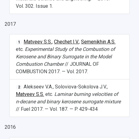
Vol. 302. Issue 1.
2017
Matveev S.S.
,
Chechet I.V.
,
Semenikhin A.S.
1
etc.
Experimental Study of the Combustion of
Kerosene and Binary Surrogate in the Model
Combustion Chamber
// JOURNAL OF
COMBUSTION 2017. — Vol. 2017.
Alekseev V.A., Soloviova-Sokolova J.V.,
2
Matveev S.S.
etc.
Laminar burning velocities of
n-decane and binary kerosene surrogate mixture
// Fuel 2017. — Vol. 187. — P. 429-434
2016