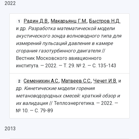
2022
Радин Д.В.
,
Макарьянц Г.М.
,
Быстров Н.Д.
1
и др.
Разработка математической модели
акустического зонда волноводного типа для
измерений пульсаций давления в камере
сгорания газотурбинного двигателя
//
Вестник Московского авиационного
института. — 2022. — Т. 29. № 2. — С. 135-143
Семенихин А.С.
,
Матвеев С.С.
,
Чечет И.В.
и
2
др.
Кинетические модели горения
метановодородных смесей: краткий обзор и
их валидация
// Теплоэнергетика. — 2022. —
№ 10. — С. 79-89
2013