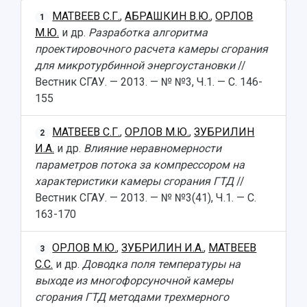
МАТВЕЕВ С.Г.
,
АБРАШКИН В.Ю.
,
ОРЛОВ
1
М.Ю.
и др.
Разработка алгоритма
проектировочного расчета камеры сгорания
для микротурбинной энергоустановки
//
Вестник СГАУ. — 2013. — № №3, Ч.1. — С. 146-
155
МАТВЕЕВ С.Г.
,
ОРЛОВ М.Ю.
,
ЗУБРИЛИН
2
И.А.
и др.
Влияние неравномерности
параметров потока за компрессором на
характеристики камеры сгорания ГТД
//
Вестник СГАУ. — 2013. — № №3(41), Ч.1. — С.
163-170
ОРЛОВ М.Ю.
,
ЗУБРИЛИН И.А.
,
МАТВЕЕВ
3
С.С.
и др.
Доводка поля температуры на
выходе из многофорсуночной камеры
сгорания ГТД методами трехмерного