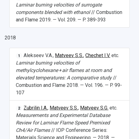
Laminar burning velocities of surrogate
components blended with ethanol
// Combustion
and Flame 2019. — Vol. 209. — P. 389-393
2018
Alekseev V.A.,
Matveev S.S.
,
Chechet I.V.
etc.
1
Laminar burning velocities of
methylcyclohexane + air flames at room and
elevated temperatures: A comparative study
//
Combustion and Flame 2018. — Vol. 196. — P. 99-
107
Zubrilin I.A.
,
Matveev S.S.
,
Matveev S.G.
etc.
2
Measurements and Experimental Database
Review for Laminar Flame Speed Premixed
Ch4/Air Flames
// IOP Conference Series:
Materials Science and Engineering. — 2018. —