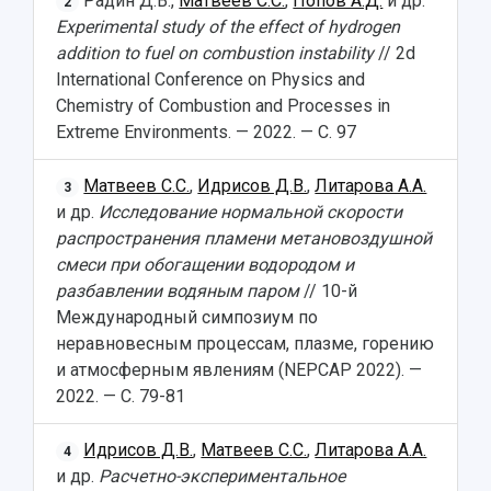
Радин Д.В.,
Матвеев С.С.
,
Попов А.Д.
и др.
2
Experimental study of the effect of hydrogen
addition to fuel on combustion instability
// 2d
International Conference on Physics and
Chemistry of Combustion and Processes in
Extreme Environments. — 2022. — С. 97
Матвеев С.С.
,
Идрисов Д.В.
,
Литарова А.А.
3
и др.
Исследование нормальной скорости
распространения пламени метановоздушной
смеси при обогащении водородом и
разбавлении водяным паром
// 10-й
Международный симпозиум по
неравновесным процессам, плазме, горению
и атмосферным явлениям (NEPCAP 2022). —
2022. — С. 79-81
Идрисов Д.В.
,
Матвеев С.С.
,
Литарова А.А.
4
и др.
Расчетно-экспериментальное