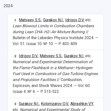
2024
Matveev S.S.
,
Gurakov N.I.
,
Idrisov D.V.
etc.
1
Lean Blowout Limits in Combustion Chambers
during Lean CH4‒H2‒Air Mixture Burning
//
Bulletin of the Lebedev Physics Institute 2024. —
Vol. 51. Issue 10. № 10. — P. 403-409
Idrisov D.V.
,
Matveev S.S.
,
Gurakov N.I.
etc.
2
Numerical and Experimental Determination of
the Flame Flashback in a Methane–Hydrogen
Fuel Used in Combustors of Gas-Turbine Engines
and Propulsion Facilities
// Combustion,
Explosion, and Shock Waves 2024. — Vol. 60.
Issue 4. № 4. — P. 515-522
Gurakov N.I.
,
Kolomzarov O.V.
,
Abrashkin V.Y.
3
etc.
Numerical and Experimental Study of