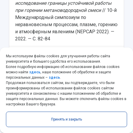
исследование границы устойчивой работы
при горении метановодородной смеси
// 10-й
Международный симпозиум по
неравновесным процессам, плазме, горению
и атмосферным явлениям (NEPCAP 2022). —
2022. — С. 82-84
Гураков Н.И.
,
Коломзаров О.В.
,
Якушкин
5
Мы используем файлы cookies для улучшения работы сайта
Д.В.
и др.
Моделирование эмиссии co в
университета и большего удобства его использования.
Более подробную информацию об использовании файлов cookies
камере сгорания малоразмерного
можно найти
здесь
, наше положение об обработке и защите
газотурбинного двигателя
// 10-й
персональных данных –
здесь
.
Международный симпозиум по
Продолжая пользоваться сайтом, вы подтверждаете, что были
проинформированы об использовании файлов cookies сайтом
неравновесным процессам, плазме, горению
университета и ознакомлены с нашим положением об обработке и
и атмосферным явлениям (NEPCAP 2022). —
защите персональных данных. Вы можете отключить файлы cookies в
2022. — С. 185-187
настройках Вашего браузера.
Matveev S.S.
,
Gurakov N.I.
,
Idrisov D.V.
etc.
6
Принять и закрыть
Review of advances in the field of methane-
hydrogen mixtures application in industrial gas