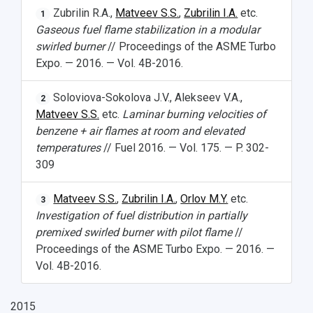
Zubrilin R.A.,
Matveev S.S.
,
Zubrilin I.A.
etc.
1
Gaseous fuel flame stabilization in a modular
swirled burner
// Proceedings of the ASME Turbo
Expo. — 2016. — Vol. 4B-2016.
Soloviova-Sokolova J.V., Alekseev V.A.,
2
Matveev S.S.
etc.
Laminar burning velocities of
benzene + air flames at room and elevated
temperatures
// Fuel 2016. — Vol. 175. — P. 302-
309
Matveev S.S.
,
Zubrilin I.A.
,
Orlov M.Y.
etc.
3
Investigation of fuel distribution in partially
premixed swirled burner with pilot flame
//
Proceedings of the ASME Turbo Expo. — 2016. —
Vol. 4B-2016.
2015