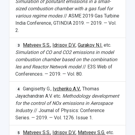
Simulation of pollutant emissions in a small-
sized combustion chamber with a gas fuel for
various regime modes
// ASME 2019 Gas Turbine
India Conference, GTINDIA 2019. — 2019. — Vol.
2.
Matveev S.S.
,
Idrisov D.V.
,
Gurakov N.I.
etc.
3
Simulation of CO and CO
2
emissions in model
combustion chamber based on the combination
les and Reactor Network model
// E3S Web of
Conferences. — 2019. — Vol. 80.
Gangisetty G.,
Ivchenko A.V.
, Thomas
4
Jayachandran A.V. etc.
Methodology development
for the control of NO
x
emissions in Aerospace
Industry
// Journal of Physics: Conference
Series. — 2019. — Vol. 1276. Issue 1.
Matveev S.S.
,
Idrisov D.V.
,
Matveev S.G.
etc.
5