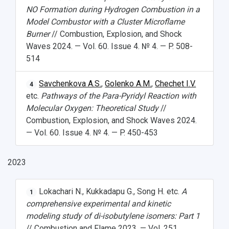
NO Formation during Hydrogen Combustion in a
Model Combustor with a Cluster Microflame
Burner
// Combustion, Explosion, and Shock
Waves 2024. — Vol. 60. Issue 4. № 4. — P. 508-
514
Savchenkova A.S.
,
Golenko A.M.
,
Chechet I.V.
4
etc.
Pathways of the Para-Pyridyl Reaction with
Molecular Oxygen: Theoretical Study
//
НАЗАД
Combustion, Explosion, and Shock Waves 2024.
Об университете
Новости
Образование
Научно-исследовательская деятельность
— Vol. 60. Issue 4. № 4. — P. 450-453
История
Главные новости
Почему я выбираю Самарский университет?
Основные научные направления
Ключевые факты
Бортжурнал
Абитуриенту
Научные школы и ведущие научные коллектив
2023
Рейтинги
Объявления
Бакалавриат и специалитет
Диссертационные советы
События
Магистратура
Подготовка научных кадров
Руководство
Lokachari N., Kukkadapu G., Song H. etc.
A
1
Аспирантура
Конкурс на замещение должностей научных
СМИ об университете
comprehensive experimental and kinetic
Наблюдательный совет
Формы обучения
работников
modeling study of di-isobutylene isomers: Part 1
Попечительский совет
Учебные планы
Научно-технический совет
Пресс-центр
// Combustion and Flame 2023. — Vol. 251.
Ученый совет