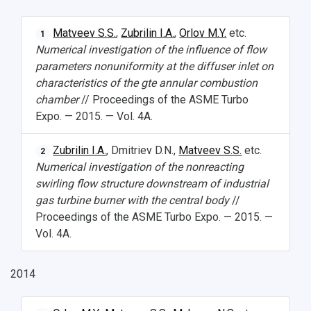
Matveev S.S.
,
Zubrilin I.A.
,
Orlov M.Y.
etc.
1
Numerical investigation of the influence of flow
parameters nonuniformity at the diffuser inlet on
characteristics of the gte annular combustion
chamber
// Proceedings of the ASME Turbo
Expo. — 2015. — Vol. 4A.
Zubrilin I.A.
, Dmitriev D.N.,
Matveev S.S.
etc.
2
Numerical investigation of the nonreacting
swirling flow structure downstream of industrial
gas turbine burner with the central body
//
Proceedings of the ASME Turbo Expo. — 2015. —
Vol. 4A.
2014