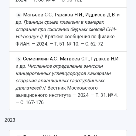
Матвеев С.С.
,
Гураков Н.И.
,
Идрисов Д.В.
и
4
др.
Границы срыва пламени в камерах
сгорания при сжигании бедных смесей СН4-
Н2-воздух
// Краткие сообщения по физике
ФИАН. — 2024. — Т. 51. № 10. — С. 62-72
Семенихин А.С.
,
Матвеев С.Г.
,
Гураков Н.И.
5
и др.
Численное определение эмиссии
канцерогенных углеводородов камерами
сгорания авиационных газотурбинных
двигателей
// Вестник Московского
авиационного института. — 2024. — Т. 31. № 4.
— С. 167-176
2023