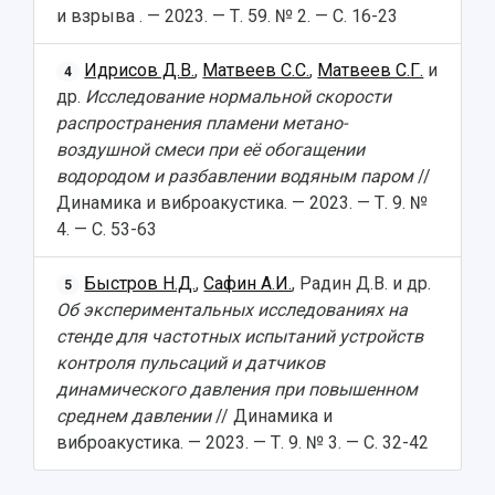
и взрыва . — 2023. — Т. 59. № 2. — С. 16-23
Идрисов Д.В.
,
Матвеев С.С.
,
Матвеев С.Г.
и
4
др.
Исследование нормальной скорости
распространения пламени метано-
воздушной смеси при её обогащении
водородом и разбавлении водяным паром
//
Динамика и виброакустика. — 2023. — Т. 9. №
4. — С. 53-63
Быстров Н.Д.
,
Сафин А.И.
, Радин Д.В. и др.
5
Об экспериментальных исследованиях на
стенде для частотных испытаний устройств
контроля пульсаций и датчиков
динамического давления при повышенном
среднем давлении
// Динамика и
виброакустика. — 2023. — Т. 9. № 3. — С. 32-42