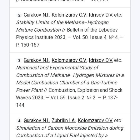
Дополнительное образование
Научные проекты и темы
Газета "Полет"
Ректорат
Институты и факультеты
Газета "Самарский университет"
Gurakov N.I.
,
Kolomzarov O.V.
,
Idrisov D.V.
etc.
2
Кадровый резерв
Аспирантура и докторантура
Stability Limits of the Methane–Hydrogen
Мы в соцсетях
Образовательные программы
Mixture Combustion
// Bulletin of the Lebedev
Персоналии
Справочные материалы
Physics Institute 2023. — Vol. 50. Issue 4. № 4. —
Мультимедиа
Профессорско-преподавательский состав
Сотрудники и преподаватели
P. 150-157
Научная инфраструктура
Расписание занятий
Заслуженные деятели
Подкасты
Научно-исследовательские подразделения
Gurakov N.I.
,
Kolomzarov O.V.
,
Idrisov D.V.
etc.
Структура университета
Стипендии
3
Структурная схема управления научно-
Просветительский проект "Одержимы наукой
Numerical and Experimental Study of
Институты и факультеты
исследовательской деятельностью
Тестирование иностранных граждан на
Combustion of Methane–Hydrogen Mixtures in a
Кафедры
Материальная база
знание русского языка, истории России и
Model Combustion Chamber of a Gas-Turbine
Научные подразделения
Подразделения научного обслуживания
основ законодательства РФ
Power Plant
// Combustion, Explosion and Shock
Отделы и службы
Организационные документы
Waves 2023. — Vol. 59. Issue 2. № 2. — P. 137-
Общественные организации
Платные образовательные услуги
Результаты научно-исследовательской
144
Институт искусственного интеллекта
Скидки на обучение
деятельности
Инжиниринговый центр
Gurakov N.I.
,
Zubrilin I.A.
,
Kolomzarov O.V.
etc.
Научно-технические разработки
4
Подготовительные курсы
Аграрный карбоновый полигон
Simulation of Carbon Monoxide Emission during
Конкурсы научных проектов и грантов
Архив
Combustion of a Liquid Fuel Injected by a
Областной конкурс "Молодой учёный"
Библиотека