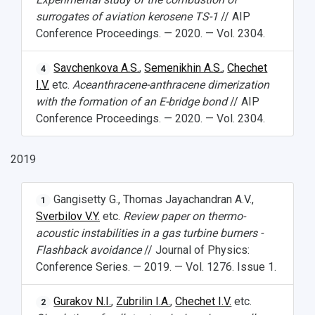
surrogates of aviation kerosene TS-1
// AIP
Conference Proceedings. — 2020. — Vol. 2304.
Savchenkova A.S.
,
Semenikhin A.S.
,
Chechet
4
I.V.
etc.
Aceanthracene-anthracene dimerization
with the formation of an E-bridge bond
// AIP
Conference Proceedings. — 2020. — Vol. 2304.
2019
Gangisetty G., Thomas Jayachandran A.V.,
1
Sverbilov V.Y.
etc.
Review paper on thermo-
acoustic instabilities in a gas turbine burners -
Flashback avoidance
// Journal of Physics:
Conference Series. — 2019. — Vol. 1276. Issue 1.
Gurakov N.I.
,
Zubrilin I.A.
,
Chechet I.V.
etc.
2