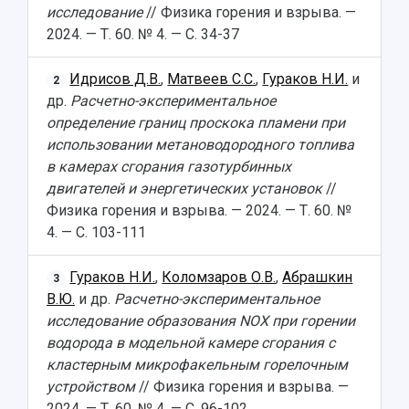
исследование
// Физика горения и взрыва. —
2024. — Т. 60. № 4. — С. 34-37
Идрисов Д.В.
,
Матвеев С.С.
,
Гураков Н.И.
и
2
др.
Расчетно-экспериментальное
определение границ проскока пламени при
использовании метановодородного топлива
в камерах сгорания газотурбинных
двигателей и энергетических установок
//
Физика горения и взрыва. — 2024. — Т. 60. №
4. — С. 103-111
Гураков Н.И.
,
Коломзаров О.В.
,
Абрашкин
3
В.Ю.
и др.
Расчетно-экспериментальное
исследование образования NOX при горении
водорода в модельной камере сгорания с
кластерным микрофакельным горелочным
устройством
// Физика горения и взрыва. —
2024. — Т. 60. № 4. — С. 96-102