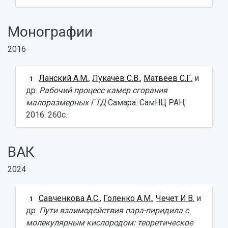
Монографии
2016
Ланский А.М.
,
Лукачев С.В.
,
Матвеев С.Г.
и
1
др.
Рабочий процесс камер сгорания
малоразмерных ГТД
Самара: СамНЦ РАН,
2016. 260с.
ВАК
2024
Савченкова А.С.
,
Голенко А.М.
,
Чечет И.В.
и
1
др.
Пути взаимодействия пара-пиридила с
молекулярным кислородом: теоретическое