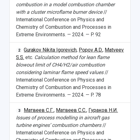
combustion in a model combustion chamber
with a cluster microflame burner device
//
International Conference on Physics and
Chemistry of Combustion and Processes in
Extreme Environments. — 2024. — P. 92
Gurakov Nikita Igorevich
,
Popov A.D.
,
Matveev
2
S.S.
etc.
Calculation method for lean flame
blowout limit of CH4/H2/air combustion
considering laminar flame speed values
//
International Conference on Physics and
Chemistry of Combustion and Processes in
Extreme Environments. — 2024. — P. 78
Матвеев С.Г.
,
Матвеев С.С.
,
Гураков Н.И.
3
Issues of process modelling in aircraft gas
turbine engines’ combustion chambers
//
International Conference on Physics and