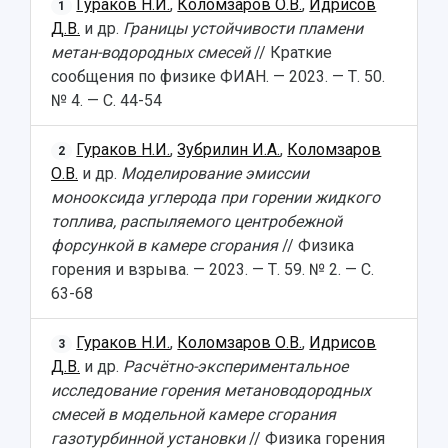
Гураков Н.И.
,
Коломзаров О.В.
,
Идрисов
1
Д.В.
и др.
Границы устойчивости пламени
метан-водородных смесей
// Краткие
сообщения по физике ФИАН. — 2023. — Т. 50.
№ 4. — С. 44-54
Гураков Н.И.
,
Зубрилин И.А.
,
Коломзаров
2
О.В.
и др.
Моделирование эмиссии
монооксида углерода при горении жидкого
топлива, распыляемого центробежной
форсункой в камере сгорания
// Физика
горения и взрыва. — 2023. — Т. 59. № 2. — С.
63-68
Гураков Н.И.
,
Коломзаров О.В.
,
Идрисов
3
Д.В.
и др.
Расчётно-экспериментальное
исследование горения метановодородных
смесей в модельной камере сгорания
газотурбинной установки
// Физика горения