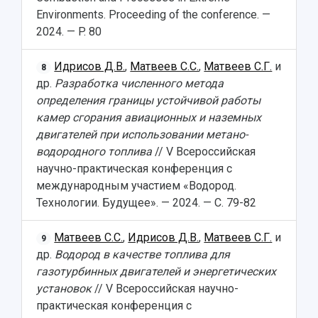
Environments. Proceeding of the conference. —
2024. — P. 80
Идрисов Д.В.
,
Матвеев С.С.
,
Матвеев С.Г.
и
8
др.
Разработка численного метода
определения границы устойчивой работы
камер сгорания авиационных и наземных
двигателей при использовании метано-
водородного топлива
// V Всероссийская
научно-практическая конференция с
международным участием «Водород.
Технологии. Будущее». — 2024. — С. 79-82
Матвеев С.С.
,
Идрисов Д.В.
,
Матвеев С.Г.
и
9
др.
Водород в качестве топлива для
газотурбинных двигателей и энергетических
установок
// V Всероссийская научно-
практическая конференция с