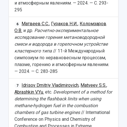
и атмосферным явлениям. — 2024. — С. 293-
295
Матвеев С.С.
,
Гураков Н.И.
,
Коломзаров
6
О.В.
и др.
Расчетно-экспериментальное
исследование горения метановодородной
смеси и водорода в горелочном устройстве
кластерного типа
// 11-й Международный
симпозиум по неравновесным процессам,
плазме, горению и атмосферным явлениям.
— 2024. — С. 283-285
Idrisov Dmitriy Vladimirovich
,
Matveev S.S.
,
7
Abrashkin V.Yu.
etc.
Development of a method for
determining the flashback linits when using
methane-hydrogen fuel in the combustion
chambers of gas turbine engines
// International
Conference on Physics and Chemistry of
Combustion and Processes in Extreme