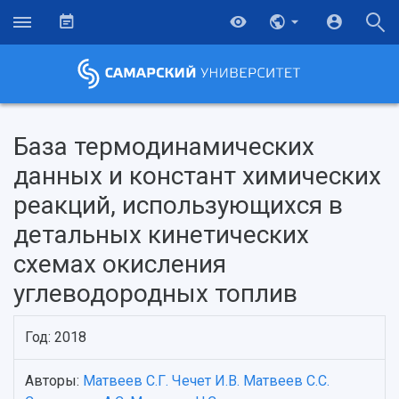
База термодинамических
данных и констант химических
реакций, использующихся в
детальных кинетических
схемах окисления
углеводородных топлив
НАЗАД
Год: 2018
Об университете
Новости
Образование
Научно-исследовательская деятельность
Авторы:
Матвеев С.Г.
Чечет И.В.
Матвеев С.С.
История
Главные новости
Почему я выбираю Самарский университет?
Основные научные направления