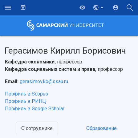
Герасимов Кирилл Борисович
Кафедра экономики,
профессор
Кафедра социальных систем и права,
профессор
Email:
gerasimov.kb@ssau.ru
Профиль в Scopus
Профиль в РИНЦ
Профиль в Google Scholar
НАЗАД
О сотруднике
Образование
Об университете
Новости
Образование
Научно-исследовательская деятельность