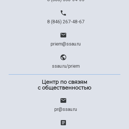
8 (846) 267-48-67
priem@ssau.ru
ssau.ru/priem
Центр по связям
с общественностью
pr@ssau.ru